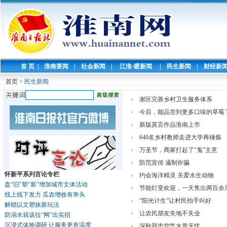
首 页
|
淮南要闻
|
社会新闻
|
江淮·暖新闻
|
民生新闻
|
财经新
首页
>
民生新闻
谢区完善乡村卫生服务体系
今后，能品尝到更多口味的草莓
新版莫言作品淮南上市
640名乡村教师走进大学再锤炼
万圣节，商家打起了“鬼”主意
防范宣传 遏制诈骗
怀新平系列言论专栏
约会海洋精灵 关爱水生动物
盘“旧”塑“新”增加城市文体活动
节能灯受欢迎，一天售出两百余
线上线下发力 瓜农增收有奔头
“阳光计生”让村民拍手叫好
解锁以文塑旅新玩法
让农民朋友失地不失业
防溺水就该拉“网”出实招
沉浸式体验调研 让服务更有温度
深秋我市空气水质无忧