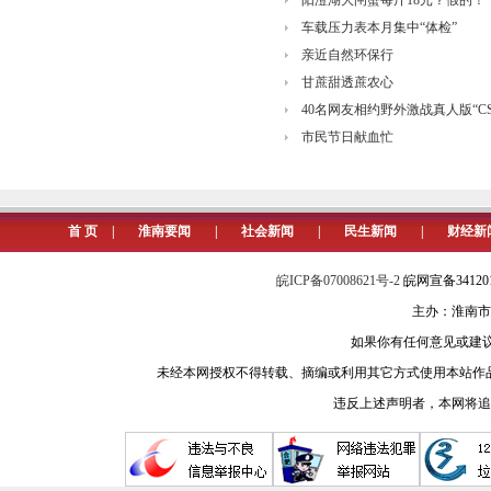
阳澄湖大闸蟹每斤18元？假的！
车载压力表本月集中“体检”
亲近自然环保行
甘蔗甜透蔗农心
40名网友相约野外激战真人版“CS
市民节日献血忙
首 页
|
淮南要闻
|
社会新闻
|
民生新闻
|
财经新
皖ICP备07008621号-2
皖网宣备3412
主办：淮南市
如果你有任何意见或建议请与我
未经本网授权不得转载、摘编或利用其它方式使用本站作
违反上述声明者，本网将追