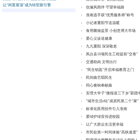
让“闲置屋顶”成为转型新引擎
伉俪风雨伴 守望幸福路
淮南选手获“优秀服务师”称号
小记者重阳节送温暖
食用菌做盆景 小创意博大市场
爱心义诊送健康
九九重阳 深深敬老
凤台县16项民生工程提前“交卷”
交通助岗 文明出行
“民生钥匙”开启幸福教育之门
民间曲艺唱民生
同心奏响奉献曲
安理大学子“微报道三下乡”获团
“城市生活e站”成居民第二个“家”
标准化医用挂件引入淮南
爱绿护绿宣传进校园
让广大群众生活更幸福
市民欲第一时间体验“高铁速度”