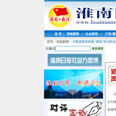
首 页
|
淮南要闻
|
社会新闻
|
江淮·
首页
>
热线新闻
>
大数据精准画像 “硬核”惩治职
占行
惩戒