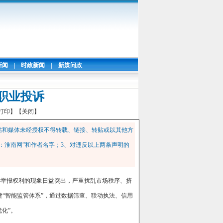
新闻
|
时政新闻
|
新媒问政
治职业投诉
打印】
【关闭】
站和媒体未经授权不得转载、链接、转贴或以其他方
：淮南网”和作者名字；3、对违反以上两条声明的
投诉举报权利的现象日益突出，严重扰乱市场秩序、挤
建“智能监管体系”，通过数据筛查、联动执法、信用
化”。