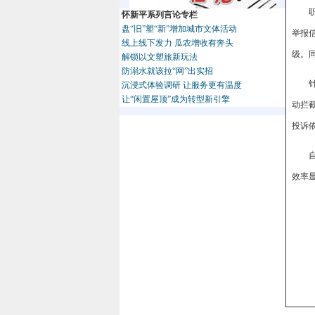
怀新平系列言论专栏
盘“旧”塑“新”增加城市文体活动
举报
线上线下发力 瓜农增收有奔头
级。
解锁以文塑旅新玩法
防溺水就该拉“网”出实招
沉浸式体验调研 让服务更有温度
让“闲置屋顶”成为转型新引擎
动拦
投诉
效率