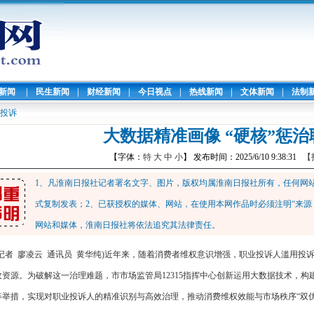
暖新闻
|
民生新闻
|
财经新闻
|
今日视点
|
热线新闻
|
文体新闻
|
法制
业投诉
大数据精准画像 “硬核”惩
【字体：
特
大
中
小
】 发布时间：2025/6/10 9:38:31
【
1、凡淮南日报社记者署名文字、图片，版权均属淮南日报社所有，任何网
式复制发表；2、已获授权的媒体、网站，在使用本网作品时必须注明“来源
网站和媒体，淮南日报社将依法追究其法律责任。
(记者 廖凌云 通讯员 黄华纯)近年来，随着消费者维权意识增强，职业投诉人滥用
政资源。为破解这一治理难题，市市场监管局12315指挥中心创新运用大数据技术，构
等举措，实现对职业投诉人的精准识别与高效治理，推动消费维权效能与市场秩序“双优