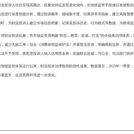
职业投诉人往往呈现高频次、批量化特征及恶意化倾向，但传统监管手段难以有效甄别。
信息进行深度挖掘分析，通过投诉频率、领域集中度、结果异常等指标，建立风险预警
同时，为职业投诉人建立专项信息档案，记录其投诉历史、行为模式等数据，为精准监
针对职业投诉乱象，市市场监管局构建“防范—教育—惩戒—打击”的全链条治理体系
截，减少无效工单；结合《消费者权益保护法》开展普法宣传，明确维权边界，并通过
依法不予受理，将恶意投诉人纳入信用黑名单；实施联合惩戒，与公安、司法部门协作
自智能监管体系运行以来，职业投诉治理取得阶段性成果。数据显示，2025年一季度，
显著提升，企业营商环境进一步优化。