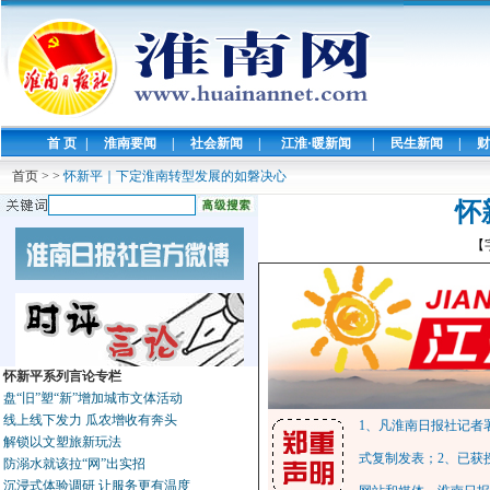
首 页
|
淮南要闻
|
社会新闻
|
江淮·暖新闻
|
民生新闻
|
财
首页
>
>
怀新平｜下定淮南转型发展的如磐决心
怀
【
怀新平系列言论专栏
盘“旧”塑“新”增加城市文体活动
线上线下发力 瓜农增收有奔头
1、凡淮南日报社记者
解锁以文塑旅新玩法
式复制发表；2、已获
防溺水就该拉“网”出实招
沉浸式体验调研 让服务更有温度