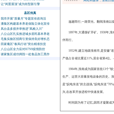
网站和媒体，淮南日报
让“闲置屋顶”成为转型新引擎
县区传真
我市开展“质量月”专题宣传咨询活
迤逦而行,一路荣光。翻阅淮南以
潘集区构建基本养老保险立体化宣传
凤台县多措并举推进“凤粮入川”
1897年,大通煤矿开矿。1930
八公山区扎实推进城乡居民基本养老
毛集实验区招商引资保持良好增长态
伴而行。
田家庵区“春风行动”突出精准扶贫
八公山区全力应对H7N9疫情防控
1952年,建立地级淮南市,是安徽
谢家集区成功捣毁一处食品加工黑作
产值占全省比重近11%,居全省第4位
1984年,淮南成为国家首批13个
生产、运营大容量发电设备的历史。淮南是
是“皖电东送”的主战场,“皖电东送”7
兴,在改革开放进程中快速发展。
时间因为有了记忆,因而才凝聚成
众所周知,2010年至2014年的