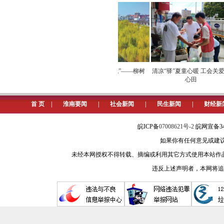
徘徊在十字路口,置身于两难境地,面临着攸
0.6%。“十三五”期间,淮南GDP年均增
以时间为衡量标尺,以事实为态度准
因此渐渐丢掉了优势地位。以今天的视角
荷经济带火生态消费
立秋与淮南“树代”——柳树
清凉“驿”夏童心暖 工会关爱润
的。
心田
我们以今天的安徽经济总量第三城
首 页
|
淮南要闻
|
社会新闻
|
民生新闻
|
财经新
2006年、2007年、2008年
皖ICP备
07008621号-2
皖网宣备34
第9位至第11位之间,且淮南、滁州两市
如果你有任何意见或建议请与我
排位虽然领先淮南几个位次,但GDP总
未经本网授权不得转载、摘编或利用其它方式使用本站作
违反上述声明者，本网将追
分水岭的年份,是在2013年。
2013年,开始发生质的变化。2013
州GDP总量比淮南GDP总量一下子多出2