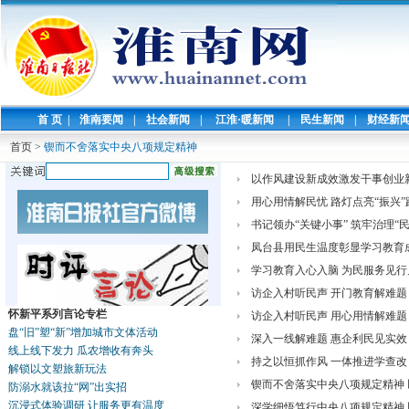
首 页
|
淮南要闻
|
社会新闻
|
江淮·暖新闻
|
民生新闻
|
财经新
首页
>
锲而不舍落实中央八项规定精神
以作风建设新成效激发干事创业
用心用情解民忧 路灯点亮“振兴”
书记领办“关键小事” 筑牢治理“
凤台县用民生温度彰显学习教育
学习教育入心入脑 为民服务见行
访企入村听民声 开门教育解难题
怀新平系列言论专栏
访企入村听民声 用心用情解难题
盘“旧”塑“新”增加城市文体活动
深入一线解难题 惠企利民见实效
线上线下发力 瓜农增收有奔头
持之以恒抓作风 一体推进学查改
解锁以文塑旅新玩法
锲而不舍落实中央八项规定精神
防溺水就该拉“网”出实招
沉浸式体验调研 让服务更有温度
深学细悟笃行中央八项规定精神