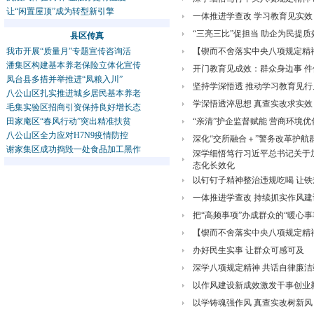
让“闲置屋顶”成为转型新引擎
一体推进学查改 学习教育见实效
“三亮三比”促担当 助企为民提质
县区传真
我市开展“质量月”专题宣传咨询活
【锲而不舍落实中央八项规定精
潘集区构建基本养老保险立体化宣传
开门教育见成效：群众身边事 件
凤台县多措并举推进“凤粮入川”
坚持学深悟透 推动学习教育见行
八公山区扎实推进城乡居民基本养老
学深悟透淬思想 真查实改求实效
毛集实验区招商引资保持良好增长态
田家庵区“春风行动”突出精准扶贫
“亲清”护企监督赋能 营商环境优
八公山区全力应对H7N9疫情防控
深化“交所融合＋”警务改革护航
谢家集区成功捣毁一处食品加工黑作
深学细悟笃行习近平总书记关于
态化长效化
以钉钉子精神整治违规吃喝 让
一体推进学查改 持续抓实作风建
把“高频事项”办成群众的“暖心事
【锲而不舍落实中央八项规定精神
办好民生实事 让群众可感可及
深学八项规定精神 共话自律廉洁
以作风建设新成效激发干事创业
以学铸魂强作风 真查实改树新风