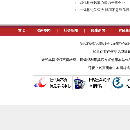
以优良作风凝心聚力干事创业
一体推进学查改 驰而不息强作风
首 页
|
淮南要闻
|
社会新闻
|
民生新闻
|
财经新
皖ICP备
07008621号-2
皖网宣备34
如果你有任何意见或建议请与我
未经本网授权不得转载、摘编或利用其它方式使用本站作
违反上述声明者，本网将追