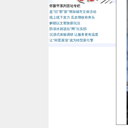
怀新平系列言论专栏
盘“旧”塑“新”增加城市文体活动
线上线下发力 瓜农增收有奔头
解锁以文塑旅新玩法
防溺水就该拉“网”出实招
沉浸式体验调研 让服务更有温度
让“闲置屋顶”成为转型新引擎