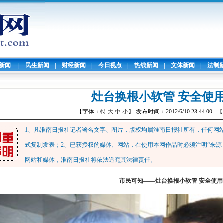
暖新闻
|
民生新闻
|
财经新闻
|
今日视点
|
热线新闻
|
文体新闻
|
法制
灶台换根小软管 安全使用
【字体：
特
大
中
小
】 发布时间：2012/6/10 23:44:00
【
1、凡淮南日报社记者署名文字、图片，版权均属淮南日报社所有，任何网
式复制发表；2、已获授权的媒体、网站，在使用本网作品时必须注明“来源
网站和媒体，淮南日报社将依法追究其法律责任。
市民可知——
灶台换根小软管 安全使用