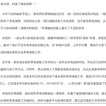
女来办理，到老了都有保障！”
今年72岁的姚多平老人，家住田区舜耕镇姚北社区，他一见到记者就高兴地说：“城
农民有了养老保障。没想到这么快，我们城镇没有工作的居民，也可参加养老保险。从7
是不小的补贴呀！感谢党和政府。”写满皱纹的脸上露出了久违的笑容。
在我市，一直以养儿防老的老百姓，能够和城镇职工一样享受到“退休”待遇，彻底告
统，解决了他们千百年来养老的后顾之忧，在“种地不交税、上学不付费、看病不太贵”
推进的城乡居民社会养老保险工作。
近年来，我市城乡居民养老保险工作开拓出一条符合本地实际特色、符合百万农民利
措施得力的工作方法。2009年，凤台县纳入了国家首批新农保试点，试点以来参保率
自行试点双轮驱动。目前全市已经全面启动了城乡居民养老保险工作。截至2012年5月
万人，已完成全年目标任务的86.5%。2011年8月7日，《人民日报》第5版专版报
幸福花开满城香。城乡居民养老保险犹如一缕春风，吹遍了能源城的城乡大地，城乡
城乡居民养老保险工作做到位，把经办服务平台延伸到基层，建立起完善的工作管理和