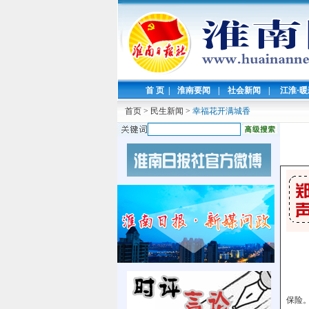
首 页
|
淮南要闻
|
社会新闻
|
江淮·
首页
>
民生新闻
>
幸福花开满城香
保险