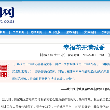
暖新闻
|
民生新闻
|
财经新闻
|
今日视点
|
热线新闻
|
文体新闻
|
法制
幸福花开满城香
【字体：
特
大
中
小
】 发布时间：2012/5/31 1:13:48
【
1、凡淮南日报社记者署名文字、图片，版权均属淮南日报社所有，任何网
式复制发表；2、已获授权的媒体、网站，在使用本网作品时必须注明“来源
网站和媒体，淮南日报社将依法追究其法律责任。
——我市推进城乡居民养老保险工作
这几日，田家庵区曹庵镇老圩村的村委会前总是排着长队，热闹非凡。村里的庞老汉
。刚才工作人员都告诉我了，我今年75岁，一分钱不用交，从7月份开始，我每月还能领