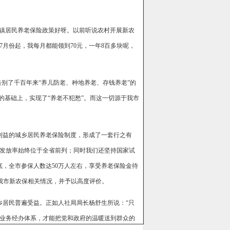
镇居民养老保险政策好呀。以前听说农村开展新农
月份起，我每月都能领到70元，一年8百多块呢，
别了千百年来“养儿防老、种地养老、存钱养老”的
的基础上，实现了“养老不犯愁”。而这一切源于我市
益的城乡居民养老保险制度，形成了一套行之有
和发放率始终位于全省前列；同时我们还坚持国家试
底，全市参保人数达50万人左右，享受养老保险金待
道了我市新农保相关情况，并予以高度评价。
居民普遍受益。正如人社局局长杨舒生所说：“只
业务经办体系，才能把党和政府的温暖送到群众的