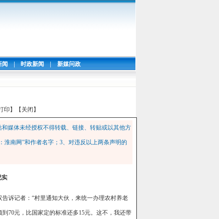
新闻
|
时政新闻
|
新媒问政
打印】
【关闭】
站和媒体未经授权不得转载、链接、转贴或以其他方
：淮南网”和作者名字；3、对违反以上两条声明的
纪实
告诉记者：“村里通知大伙，来统一办理农村养老
到70元，比国家定的标准还多15元。这不，我还带