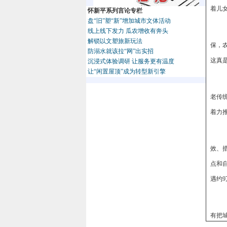
着儿
怀新平系列言论专栏
盘“旧”塑“新”增加城市文体活动
线上线下发力 瓜农增收有奔头
解锁以文塑旅新玩法
保，
防溺水就该拉“网”出实招
这真
沉浸式体验调研 让服务更有温度
让“闲置屋顶”成为转型新引擎
老传
着力
效、
点和
遇约9
有把