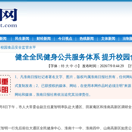
暖新闻
|
民生新闻
|
财经新闻
|
今日视点
|
热线新闻
|
文体新闻
|
法制
升校园食品安全监管水平
健全全民健身公共服务体系 提升校园
【字体：
特
大
中
小
】 发布时间：2026/7/9 8:44:29
【
1、凡淮南日报社记者署名文字、图片，版权均属淮南日报社所有，任何网
式复制发表；2、已获授权的媒体、网站，在使用本网作品时必须注明“来源
网站和媒体，淮南日报社将依法追究其法律责任。
7月8日下午，市人大常委会副主任夏智明率队赴大通区、田家庵区和淮南高新区调研
夏智明一行先后前往大通区全民健身中心、淮南十一中、淮南四中、山南高新区如意公