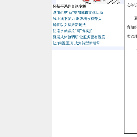
心等
怀新平系列言论专栏
盘“旧”塑“新”增加城市文体活动
线上线下发力 瓜农增收有奔头
解锁以文塑旅新玩法
育组
防溺水就该拉“网”出实招
类管
沉浸式体验调研 让服务更有温度
让“闲置屋顶”成为转型新引擎