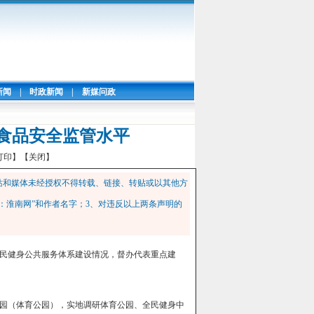
新闻
|
时政新闻
|
新媒问政
食品安全监管水平
打印】
【关闭】
站和媒体未经授权不得转载、链接、转贴或以其他方
：淮南网”和作者名字；3、对违反以上两条声明的
全民健身公共服务体系建设情况，督办代表重点建
园（体育公园），实地调研体育公园、全民健身中