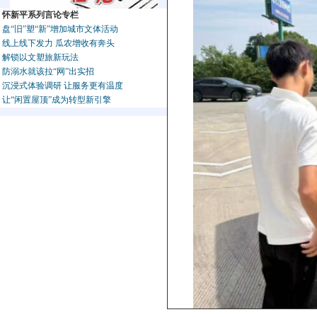
怀新平系列言论专栏
盘“旧”塑“新”增加城市文体活动
线上线下发力 瓜农增收有奔头
解锁以文塑旅新玩法
防溺水就该拉“网”出实招
沉浸式体验调研 让服务更有温度
让“闲置屋顶”成为转型新引擎