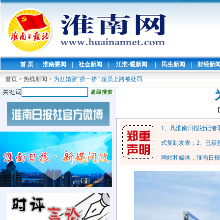
首 页
|
淮南要闻
|
社会新闻
|
江淮·暖新闻
|
民生新闻
|
财经新
首页
>
热线新闻
>
为赴婚宴“挤一挤” 超员上路被处罚
1、凡淮南日报社记者
式复制发表；2、已获
网站和媒体，淮南日报