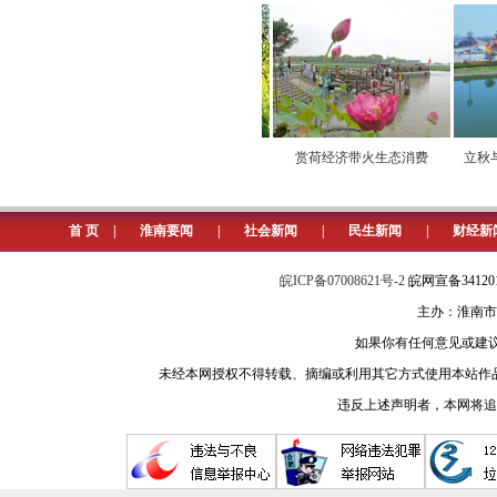
（记者 孙志来 通讯员 王成龙 
八公山服务区执勤时，查处一起小型汽
经民警询问，车上6名驾乘人员为
又心存侥幸觉得不会碰到交警检查，
通有序
小屏连万家 “云端”促消费
赏荷经济带火生态消费
立秋与淮
根据相关法律法规，驾驶人宋某驾
罚款。与此同时，民警对宋某开展严
首 页
|
淮南要闻
|
社会新闻
|
民生新闻
|
财经新
交警温馨提示：车辆超员行驶会
皖ICP备07008621号-2
皖网宣备3412
程较短，也不能漠视生命安全超员乘
主办：淮南市
如果你有任何意见或建议请与我
未经本网授权不得转载、摘编或利用其它方式使用本站作
违反上述声明者，本网将追