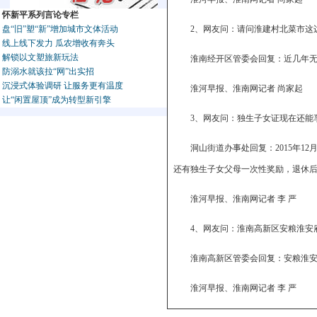
怀新平系列言论专栏
盘“旧”塑“新”增加城市文体活动
2、网友问：请问淮建村北菜市这
线上线下发力 瓜农增收有奔头
解锁以文塑旅新玩法
淮南经开区管委会回复：近几年
防溺水就该拉“网”出实招
沉浸式体验调研 让服务更有温度
淮河早报、淮南网记者 尚家起
让“闲置屋顶”成为转型新引擎
3、网友问：独生子女证现在还能
洞山街道办事处回复：2015年1
还有独生子女父母一次性奖励，退休后办
淮河早报、淮南网记者 李 严
4、网友问：淮南高新区安粮淮安
淮南高新区管委会回复：安粮淮
淮河早报、淮南网记者 李 严