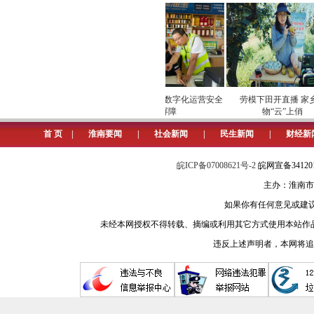
5、网友问：2018年购入碧桂
应器等）时，碧桂园物业告知开发商
碧桂园物业回复：我们正在与开
后期领取的业主发放。
安全维护保供电
专项巡检筑牢数字化运营安全
劳模下田开直播 家乡
淮河早报、淮南网记者 孙 鸿
屏障
物“云”上俏
6、网友问：中国银行借记卡长期
首 页
|
淮南要闻
|
社会新闻
|
民生新闻
|
财经新
中国银行淮南分行营业部：网友
皖ICP备07008621号-2
皖网宣备3412
主办：淮南市
淮河早报、淮南网记者 付莉荣
如果你有任何意见或建议请与我
7、网友问：我市的家政服务技能
未经本网授权不得转载、摘编或利用其它方式使用本站作
违反上述声明者，本网将追
淮南市家政行业协会回复：我市
淮河早报、淮南网记者 付莉荣
8、网友问：我住在淮南高新区绿