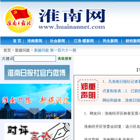
首 页
|
淮南要闻
|
社会新闻
|
江淮·暖新闻
|
民生新闻
|
财经新
首页
>
新媒问政
>
新媒问政 第一百六十一期
【
1、凡淮南日报社记者
式复制发表；2、已获
网站和媒体，淮南日报
1、网友问：淮南经开区林巷安置
淮南经开区管委会回复：该小区
淮河早报、淮南网记者 尚家起