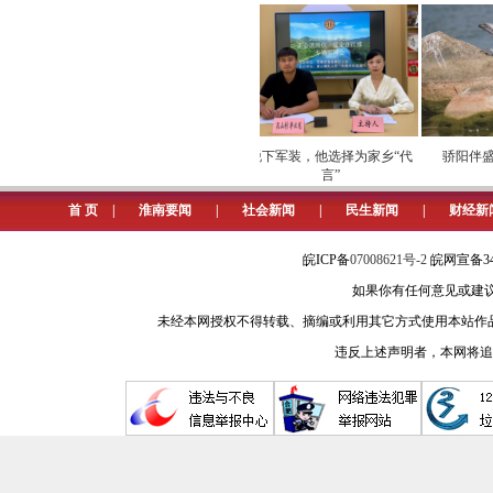
评市直机关基层党建工作示范点、市直
身“五大攻坚行动”争做“五个模范”
展，各项科技指标争先进位。2024年
过认定高企169家，高企总数达到40
省第3位。我市科技固投金额为6．6亿元
运营安全
劳模下田开直播 家乡好
脱下军装，他选择为家乡“代
骄阳伴盛夏
物“云”上俏
言”
位，增幅15．35％。经费投入强度1
首 页
|
淮南要闻
|
社会新闻
|
民生新闻
|
财经新
特派员深入基层开展服务8700余次，转
下一步，市科学技术局将持续深
皖ICP备
07008621号-2
皖网宣备34
如果你有任何意见或建议请与我
强党员政治素养培育，吸引更多优秀
未经本网授权不得转载、摘编或利用其它方式使用本站作
全方位监督检查，形成长效机制，确
违反上述声明者，本网将追
淮南产业转型升级与高质量发展实际需
促共进，在新时代新征程上续写科技
(市科学技术局副局长、机关党委书记 