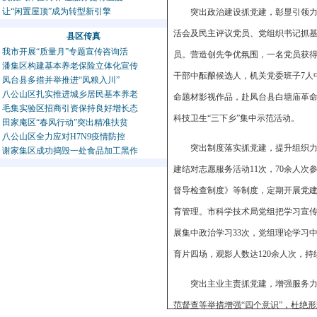
让“闲置屋顶”成为转型新引擎
突出政治建设抓党建，彰显引领力
活会及民主评议党员、党组织书记抓基
县区传真
我市开展“质量月”专题宣传咨询活
员。营造创先争优氛围，一名党员获得
潘集区构建基本养老保险立体化宣传
干部中酝酿候选人，机关党委班子7人
凤台县多措并举推进“凤粮入川”
八公山区扎实推进城乡居民基本养老
命题材影视作品，赴凤台县白塘庙革
毛集实验区招商引资保持良好增长态
科技卫生“三下乡”集中示范活动。
田家庵区“春风行动”突出精准扶贫
八公山区全力应对H7N9疫情防控
突出制度落实抓党建，提升组织力
谢家集区成功捣毁一处食品加工黑作
建结对志愿服务活动11次，70余人
督导检查制度》等制度，定期开展党
育管理。市科学技术局党组把学习宣
展集中政治学习33次，党组理论学习
育片四场，观影人数达120余人次，
突出主业主责抓党建，增强服务力
范督查等举措增强“四个意识”，杜绝