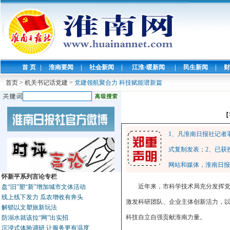
首 页
|
淮南要闻
|
社会新闻
|
江淮·暖新闻
|
民生新闻
|
财
首页
>
机关书记话党建
>
党建领航聚合力 科技赋能谱新篇
【
1、凡淮南日报社记者
式复制发表；2、已获
网站和媒体，淮南日报
怀新平系列言论专栏
近年来，市科学技术局充分发挥
盘“旧”塑“新”增加城市文体活动
线上线下发力 瓜农增收有奔头
激发科研团队、企业主体创新活力，以
解锁以文塑旅新玩法
科技自立自强贡献淮南力量。
防溺水就该拉“网”出实招
沉浸式体验调研 让服务更有温度