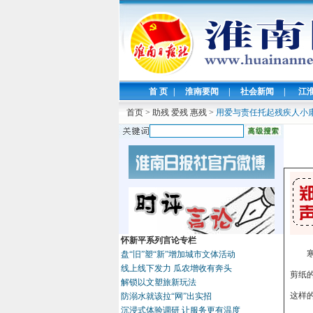
首 页
|
淮南要闻
|
社会新闻
|
江
首页
>
助残 爱残 惠残
>
用爱与责任托起残疾人小
怀新平系列言论专栏
盘“旧”塑“新”增加城市文体活动
线上线下发力 瓜农增收有奔头
剪纸
解锁以文塑旅新玩法
这样
防溺水就该拉“网”出实招
沉浸式体验调研 让服务更有温度