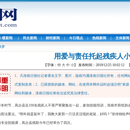
淮·暖新闻
|
民生新闻
|
财经新闻
|
今日视点
|
热线新闻
|
文体新闻
康梦
用爱与责任托起残疾人
【字体：
特
大
中
小
】 发布时间：2019/12/25 10:02:12
1、凡淮南日报社记者署名文字、图片，版权均属淮南日报社所有，任何网
式复制发表；2、已获授权的媒体、网站，在使用本网作品时必须注明“来源
网站和媒体，淮南日报社将依法追究其法律责任。
寒冬时节，凤台县近100名残疾人不畏严寒聚集在一起，参加技能培训，淮南市剪纸协
的剪法要点。“明年就是鼠年了，我教大家剪一只活灵活现的老鼠，好吗？”张传锦绘
的专业技能课，凤台县残联今年已经举办了四次。