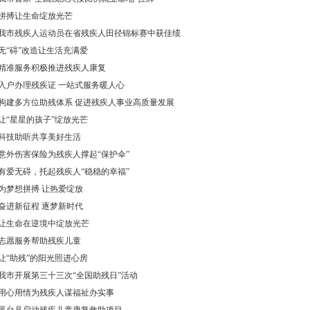
拼搏让生命绽放光芒
我市残疾人运动员在省残疾人田径锦标赛中获佳绩
无“碍”改造让生活充满爱
精准服务积极推进残疾人康复
入户办理残疾证 一站式服务暖人心
构建多方位助残体系 促进残疾人事业高质量发展
让“星星的孩子”绽放光芒
科技助听共享美好生活
意外伤害保险为残疾人撑起“保护伞”
有爱无碍，托起残疾人“稳稳的幸福”
为梦想拼搏 让热爱绽放
奋进新征程 逐梦新时代
让生命在逆境中绽放光芒
志愿服务帮助残疾儿童
让“助残”的阳光照进心房
我市开展第三十三次“全国助残日”活动
用心用情为残疾人谋福祉办实事