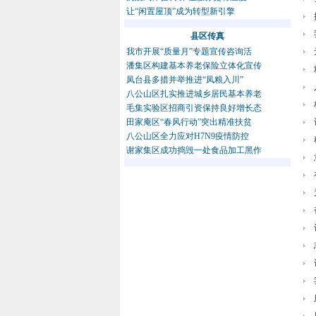
让“闲置屋顶”成为转型新引擎
县区传真
我市开展“质量月”专题宣传咨询活
潘集区构建基本养老保险立体化宣传
凤台县多措并举推进“凤粮入川”
八公山区扎实推进城乡居民基本养老
毛集实验区招商引资保持良好增长态
田家庵区“春风行动”突出精准扶贫
八公山区全力应对H7N9疫情防控
谢家集区成功捣毁一处食品加工黑作