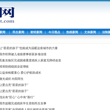
暖新闻
|
民生新闻
|
财经新闻
|
今日视点
|
热线新闻
|
文体新闻
|
法制
让“星星的孩子”也能成为温暖这座城市的力量
我市听障健儿省级赛事斩获多项佳绩
毛集实验区完成困难重度残疾人家庭无障碍改造
精准助残稳就业促增收
公益体检暖童心 爱心护航助成长
微光成炬 向阳而生
让爱点亮“星星的孩子”
让爱点亮“星星的孩子”
指尖有“匠心” 心中有“善行”
我市超额完成残疾学生资助民生实事
我市首家“全国残疾人按比例就业基地”挂牌