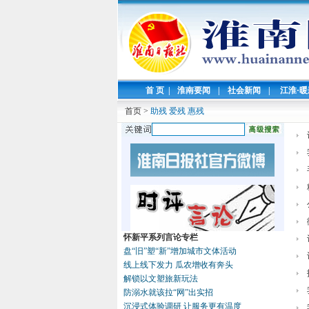
首 页
|
淮南要闻
|
社会新闻
|
江淮·
首页
>
助残 爱残 惠残
怀新平系列言论专栏
盘“旧”塑“新”增加城市文体活动
线上线下发力 瓜农增收有奔头
解锁以文塑旅新玩法
防溺水就该拉“网”出实招
沉浸式体验调研 让服务更有温度