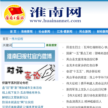
首 页
|
淮南要闻
|
社会新闻
|
江淮·暖新闻
|
民生新闻
|
财经新
首页
>
伟大征程
田道生烈士：瓦埠红魂映初心 
国家“一五”重点工程：望峰岗选
凤台县支援淮海战役纪事
金克木在家乡的红色往事
奋进“十五五”，阔步新征程
凤台革命的摇篮：淮上中学补习
怀新平系列言论专栏
伟大征程丨携手构建人类命运共
盘“旧”塑“新”增加城市文体活动
新四军淮上支队八公山抗日纪事
线上线下发力 瓜农增收有奔头
【伟大征程】践行绿色发展理念
解锁以文塑旅新玩法
热血浇洒沃土 精神砥砺后人
防溺水就该拉“网”出实招
沉浸式体验调研 让服务更有温度
方运炽与安徽早期革命运动