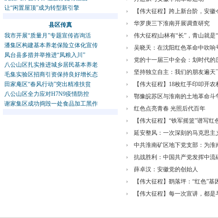
让“闲置屋顶”成为转型新引擎
【伟大征程】跨上新台阶，安徽令
华罗庚三下淮南开展调查研究
县区传真
我市开展“质量月”专题宣传咨询活
伟大征程|山林有“长”，青山就是“
潘集区构建基本养老保险立体化宣传
吴晓天：在沈阳红色革命中吹响
凤台县多措并举推进“凤粮入川”
党的十一届三中全会：划时代的
八公山区扎实推进城乡居民基本养老
坚持独立自主：我们的朋友遍天
毛集实验区招商引资保持良好增长态
田家庵区“春风行动”突出精准扶贫
【伟大征程】18枚红手印叩开农
八公山区全力应对H7N9疫情防控
鄂豫皖苏区与淮南的土地革命斗
谢家集区成功捣毁一处食品加工黑作
红色点亮青春 光照后代百年
【伟大征程】“铁军摇篮”谱写红
延安整风：一次深刻的马克思主
中共淮南矿区地下党支部：为淮
抗战胜利：中国共产党发挥中流
薛卓汉：安徽党的创始人
【伟大征程】鹞落坪：“红色”基
【伟大征程】每一次宣讲，都是