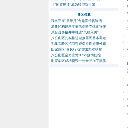
让“闲置屋顶”成为转型新引擎
县区传真
我市开展“质量月”专题宣传咨询活
潘集区构建基本养老保险立体化宣传
凤台县多措并举推进“凤粮入川”
八公山区扎实推进城乡居民基本养老
毛集实验区招商引资保持良好增长态
田家庵区“春风行动”突出精准扶贫
八公山区全力应对H7N9疫情防控
谢家集区成功捣毁一处食品加工黑作