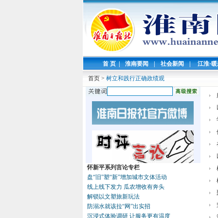
首 页
|
淮南要闻
|
社会新闻
|
江淮·
首页
>
树立和践行正确政绩观
怀新平系列言论专栏
盘“旧”塑“新”增加城市文体活动
线上线下发力 瓜农增收有奔头
解锁以文塑旅新玩法
防溺水就该拉“网”出实招
沉浸式体验调研 让服务更有温度