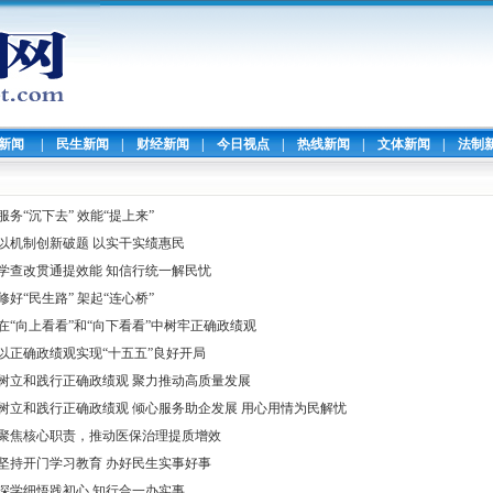
暖新闻
|
民生新闻
|
财经新闻
|
今日视点
|
热线新闻
|
文体新闻
|
法制
服务“沉下去” 效能“提上来”
以机制创新破题 以实干实绩惠民
学查改贯通提效能 知信行统一解民忧
修好“民生路” 架起“连心桥”
在“向上看看”和“向下看看”中树牢正确政绩观
以正确政绩观实现“十五五”良好开局
树立和践行正确政绩观 聚力推动高质量发展
树立和践行正确政绩观 倾心服务助企发展 用心用情为民解忧
聚焦核心职责，推动医保治理提质增效
坚持开门学习教育 办好民生实事好事
深学细悟践初心 知行合一办实事