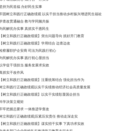
坚持为民造福 办好民生实事
牢固树立和践行正确政绩观 以实干担当推动乡村振兴增进民生福祉
学查改贯通融合 教与学同频共振
为民解忧办实事 真抓实干惠民生
【树立和践行正确政绩观】突出问题导向 抓好开门教育
【树立和践行正确政绩观】学用结合 边查边改
检察履职护企安商 司法为民践行初心
为民解忧办实事 践行初心显担当
以学促干强担当 服务发展求实效
真抓实干改作风
【树立和践行正确政绩观】注重统筹结合 强化担当作为
树立和践行正确政绩观以实干实绩推动经济社会高质量发展
【树立和践行正确政绩观】以实干实绩彰显国企担当
科学决策立规矩
牢牢把握总要求 一体推进学查改
树立和践行正确政绩观|压紧压实责任 推动走深走实
【树立和践行正确政绩观】谋实招干实事 下真功求实效