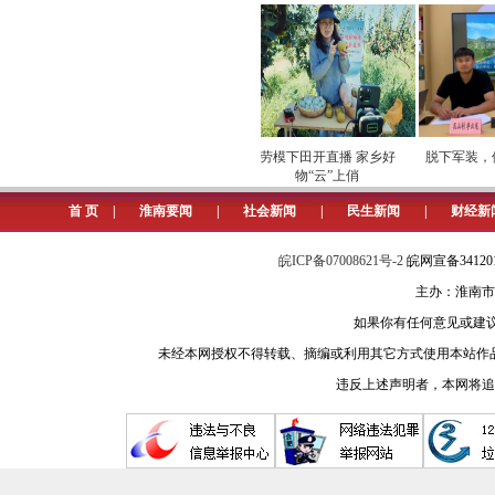
专项巡检筑牢数字化运营安全
劳模下田开直播 家乡好
脱下军装，他
屏障
物“云”上俏
言
首 页
|
淮南要闻
|
社会新闻
|
民生新闻
|
财经新
皖ICP备07008621号-2
皖网宣备3412
主办：淮南市
如果你有任何意见或建议请与我
未经本网授权不得转载、摘编或利用其它方式使用本站作
违反上述声明者，本网将追