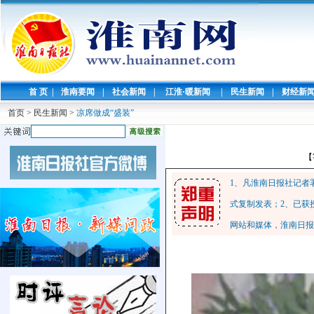
首 页
|
淮南要闻
|
社会新闻
|
江淮·暖新闻
|
民生新闻
|
财经新
首页
>
民生新闻
>
凉席做成“盛装”
【
1、凡淮南日报社记者
式复制发表；2、已获
网站和媒体，淮南日报