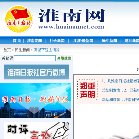
首 页
|
淮南要闻
|
社会新闻
|
江淮·暖新闻
|
民生新闻
|
财经新
首页
>
民生新闻
>
高温下送去清凉
【
1、凡淮南日报社记者
式复制发表；2、已获
网站和媒体，淮南日报