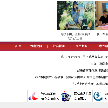
高温行车极易出现交通事故，为
品，及时告诫司机师傅出车前对车辆
供电
专项巡检筑牢数字化运营安全
劳模下田开直播 家乡好
脱下军装，
屏障
物“云”上俏
首 页
|
淮南要闻
|
社会新闻
|
民生新闻
|
财经新
皖ICP备07008621号-2
皖网宣备3412
主办：淮南市
如果你有任何意见或建议请与我
未经本网授权不得转载、摘编或利用其它方式使用本站作
违反上述声明者，本网将追