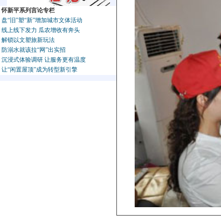
怀新平系列言论专栏
盘“旧”塑“新”增加城市文体活动
线上线下发力 瓜农增收有奔头
解锁以文塑旅新玩法
防溺水就该拉“网”出实招
沉浸式体验调研 让服务更有温度
让“闲置屋顶”成为转型新引擎
7月8日，国投新集一矿“爱心团