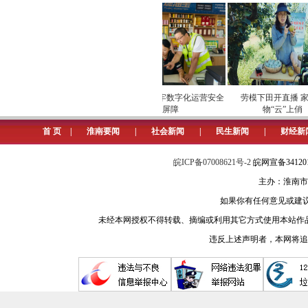
入了解其政治思想。家访中，志愿者
设中，为企业的发展付出更大的努力
安全维护保供电
专项巡检筑牢数字化运营安全
劳模下田开直播 家乡
屏障
物“云”上俏
首 页
|
淮南要闻
|
社会新闻
|
民生新闻
|
财经新
皖ICP备07008621号-2
皖网宣备3412
主办：淮南市
如果你有任何意见或建议请与我
未经本网授权不得转载、摘编或利用其它方式使用本站作
违反上述声明者，本网将追