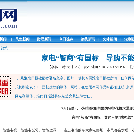
暖新闻
|
民生新闻
|
财经新闻
|
今日视点
|
热线新闻
|
文体新闻
|
法制
忽悠”
家电“智商”有国标 导购不能
【字体：
特
大
中
小
】 发布时间：2012/7/3 6:21:37
【
1、凡淮南日报社记者署名文字、图片，版权均属淮南日报社所有，任何网
式复制发表；2、已获授权的媒体、网站，在使用本网作品时必须注明“来源
网站和媒体，淮南日报社将依法追究其法律责任。
7月1日起，《智能家用电器的智能化技术通则
家电“智商”有国标 导购不能“瞎忽悠”
智能电视、智能电饭煲、智能空调……走进淮南的各大家电卖场，市民都会发现，小