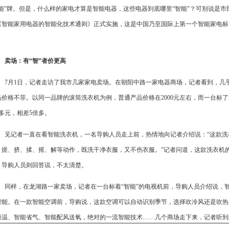
智能”牌。但是，什么样的家电才算是智能电器，这些电器到底哪里“智能”？可别说是市
《智能家用电器的智能化技术通则》正式实施，这是中国乃至国际上第一个智能家电标
。
卖场：有“智”者价更高
7月1日，记者走访了我市几家家电卖场。在朝阳中路一家电器商场，记者看到，几乎
价格不菲。以同一品牌的滚筒洗衣机为例，普通产品价格在2000元左右，而一台标了“
00多元，相差5倍多。
见记者一直在看智能洗衣机，一名导购人员走上前，热情地向记者介绍说：“这款洗
、搓、挤、揉、摇、解等动作，既洗干净衣服，又不伤衣服。”记者问道，这款洗衣机的
？导购人员则回答说，不太清楚。
同样，在龙湖路一家卖场，记者在一台标着“智能”的电视机前，导购人员介绍说，
智能。在一款智能空调前，导购说，这款空调可以自动识别季节，选择吹冷风还是吹热
恒温、智能省气、智能配风送氧，绝对的一流智能技术……几个商场走下来，记者听到的