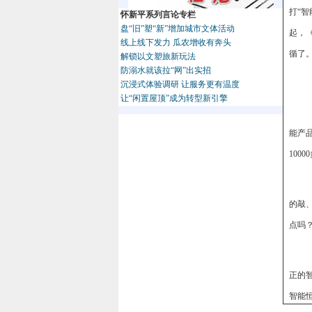
打“
怀新平系列言论专栏
盘“旧”塑“新”增加城市文体活动
起，
线上线下发力 瓜农增收有奔头
循了
解锁以文塑旅新玩法
防溺水就该拉“网”出实招
沉浸式体验调研 让服务更有温度
让“闲置屋顶”成为转型新引擎
能产品
100
的敲
点吗
正的
智能