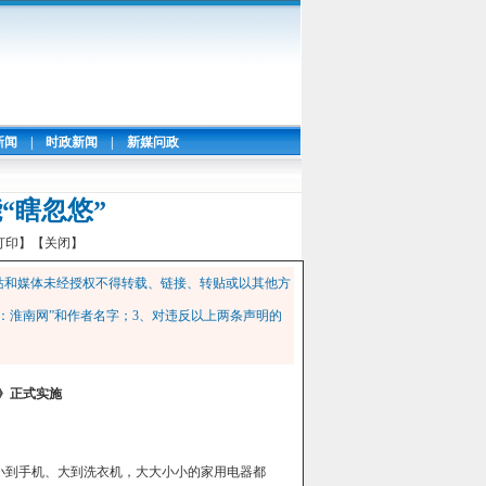
新闻
|
时政新闻
|
新媒问政
“瞎忽悠”
打印】
【关闭】
站和媒体未经授权不得转载、链接、转贴或以其他方
：淮南网”和作者名字；3、对违反以上两条声明的
》正式实施
到手机、大到洗衣机，大大小小的家用电器都