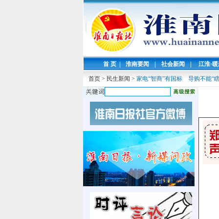
首 页
|
淮南要闻
|
社会新闻
|
江淮·
首页
>
民生新闻
>
家电“智商”有国标 导购不能“瞎