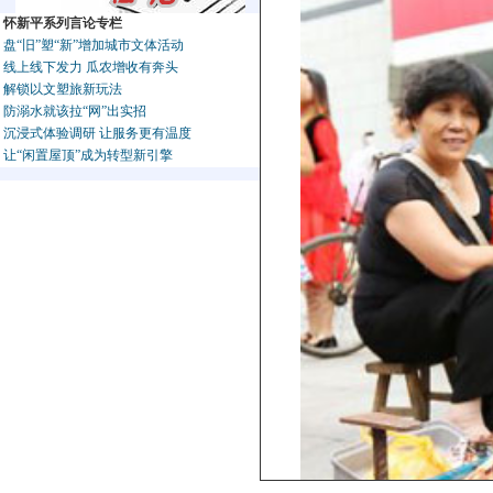
怀新平系列言论专栏
盘“旧”塑“新”增加城市文体活动
线上线下发力 瓜农增收有奔头
解锁以文塑旅新玩法
防溺水就该拉“网”出实招
沉浸式体验调研 让服务更有温度
让“闲置屋顶”成为转型新引擎