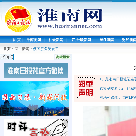
首 页
|
淮南要闻
|
社会新闻
|
江淮·暖新闻
|
民生新闻
|
财经新
首页
>
民生新闻
>
便民服务受欢迎
【
1、凡淮南日报社记者
式复制发表；2、已获
网站和媒体，淮南日报