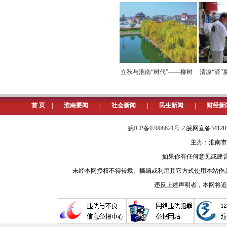
7月1日，为庆祝党的节日，淮
传城市管理的相关法规，他们用自己
当日上午9点，在龙湖路新华书
边社区志愿者服务队。在活动现场，
”促消费
赏荷经济带火生态消费
立秋与淮南“树代”——柳树
清凉“驿”夏
管志愿者有组织的到周边街道捡拾垃
图：城管志愿者正在为市民免
首 页
|
淮南要闻
|
社会新闻
|
民生新闻
|
财经新
皖ICP备07008621号-2
皖网宣备3412
主办：淮南市
如果你有任何意见或建议请与我
未经本网授权不得转载、摘编或利用其它方式使用本站作
违反上述声明者，本网将追