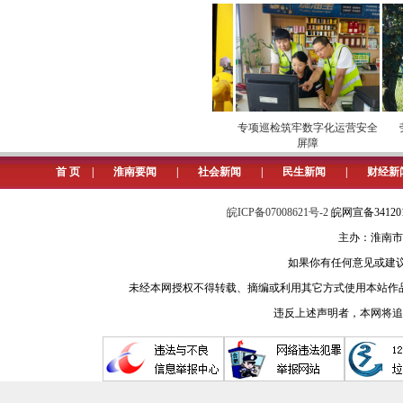
“甜进”市场
安全维护保供电
专项巡检筑牢数字化运营安全
劳
屏障
首 页
|
淮南要闻
|
社会新闻
|
民生新闻
|
财经新
皖ICP备07008621号-2
皖网宣备3412
主办：淮南市
如果你有任何意见或建议请与我
未经本网授权不得转载、摘编或利用其它方式使用本站作
违反上述声明者，本网将追