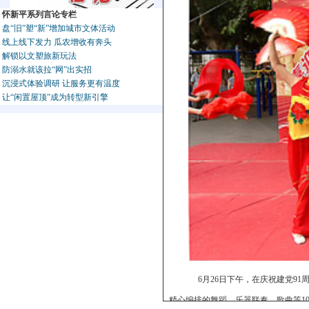
怀新平系列言论专栏
盘“旧”塑“新”增加城市文体活动
线上线下发力 瓜农增收有奔头
解锁以文塑旅新玩法
防溺水就该拉“网”出实招
沉浸式体验调研 让服务更有温度
让“闲置屋顶”成为转型新引擎
6月26日下午，在庆祝建党91
精心编排的舞蹈、乐器联奏、歌曲等1