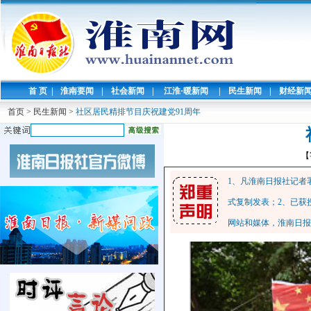
首 页
|
淮南要闻
|
社会新闻
|
江淮·暖新闻
|
民生新闻
|
财经新
首页
>
民生新闻
>
社区居民精排节目庆祝建党91周年
【
1、凡淮南日报社记者
式复制发表；2、已获
网站和媒体，淮南日报