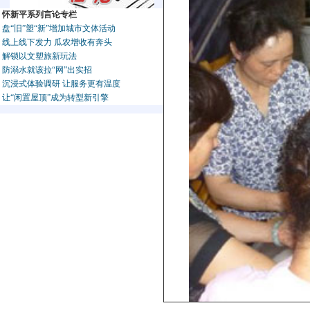
怀新平系列言论专栏
盘“旧”塑“新”增加城市文体活动
线上线下发力 瓜农增收有奔头
解锁以文塑旅新玩法
防溺水就该拉“网”出实招
沉浸式体验调研 让服务更有温度
让“闲置屋顶”成为转型新引擎