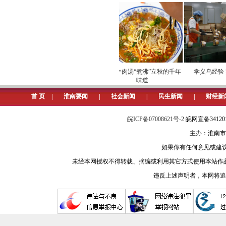
端午节吃粽子是我国古老的习俗，
当天下午2时许，记者来到老年
巧的双手下，不出1分钟就组成一个有
年朋友做公益活动，到困难家庭去慰
全民健身 健康生活
一碗牛肉汤“煮沸”立秋的千年
学义乌经验 熬
宗荣老人一起来的还有另外4位志愿者
味道
家里的粽子都包好了，到这里帮老人们
首 页
|
淮南要闻
|
社会新闻
|
民生新闻
|
财经新
图：老年志愿者们正在包粽子
皖ICP备07008621号-2
皖网宣备3412
主办：淮南市
如果你有任何意见或建议请与我
未经本网授权不得转载、摘编或利用其它方式使用本站作
违反上述声明者，本网将追