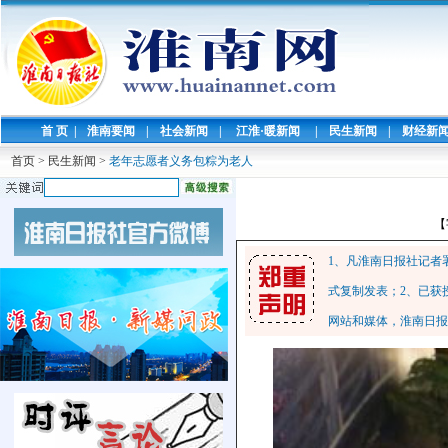
首 页
|
淮南要闻
|
社会新闻
|
江淮·暖新闻
|
民生新闻
|
财经新
首页
>
民生新闻
>
老年志愿者义务包粽为老人
【
1、凡淮南日报社记者
式复制发表；2、已获
网站和媒体，淮南日报