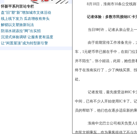
8月18日，淮南市10条公交
怀新平系列言论专栏
盘“旧”塑“新”增加城市文体活动
记者体验：多数市民接纳IC卡
线上线下发力 瓜农增收有奔头
解锁以文塑旅新玩法
当日9时许，记者从泉山登上一
防溺水就该拉“网”出实招
沉浸式体验调研 让服务更有温度
由于前期宣传工作准备充分，大
让“闲置屋顶”成为转型新引擎
车，1元硬币早已握在手中，在前门位
并不陌生”，张小姐说，此前，她也曾
终于在淮南实行了，少了掏钱买票、找
处。
记者发现，最先接受这种IC卡
中间，已有不少人开始使用IC卡了。
员的帮助下，他们也在逐步适应新的
淮南中北巴士公司相关负责人告
市民文明乘车，也为乘客提供了不少