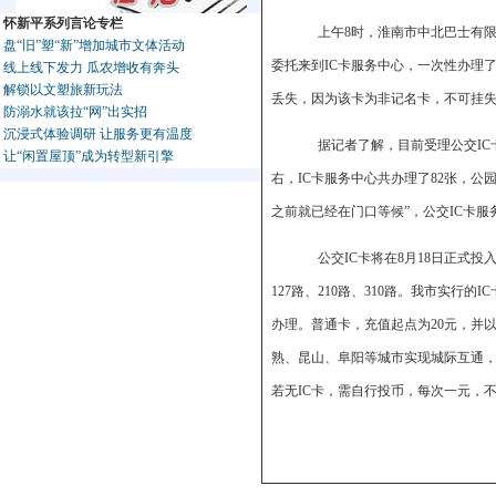
怀新平系列言论专栏
上午8时，淮南市中北巴士有限
盘“旧”塑“新”增加城市文体活动
委托来到IC卡服务中心，一次性办理
线上线下发力 瓜农增收有奔头
解锁以文塑旅新玩法
丢失，因为该卡为非记名卡，不可挂
防溺水就该拉“网”出实招
沉浸式体验调研 让服务更有温度
据记者了解，目前受理公交IC卡
让“闲置屋顶”成为转型新引擎
右，IC卡服务中心共办理了82张，公
之前就已经在门口等候”，公交IC卡
公交IC卡将在8月18日正式投入使
127路、210路、310路。我市实
办理。普通卡，充值起点为20元，并
熟、昆山、阜阳等城市实现城际互通，
若无IC卡，需自行投币，每次一元，