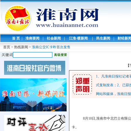
首 页
|
淮南要闻
|
社会新闻
|
江淮·暖新闻
|
民生新闻
|
财经新
首页
>
热线新闻
>
淮南公交IC卡昨首次发售
【
1、凡淮南日报社记者
式复制发表；2、已获
网站和媒体，淮南日报
8月10日,淮南市中北巴士有限公
卡。