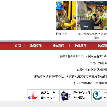
湾地西瓜“甜进”市场
安全维护保供电
专项巡检筑牢数字化运营
屏障
首 页
|
淮南要闻
|
社会新闻
|
民生新闻
|
财经新
皖ICP备07008621号-2
皖网宣备3412
主办：淮南市
如果你有任何意见或建议请与我
未经本网授权不得转载、摘编或利用其它方式使用本站作
违反上述声明者，本网将追