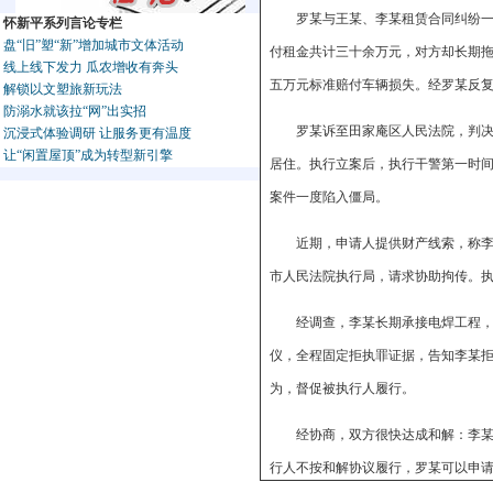
罗某与王某、李某租赁合同纠纷
怀新平系列言论专栏
盘“旧”塑“新”增加城市文体活动
付租金共计三十余万元，对方却长期
线上线下发力 瓜农增收有奔头
五万元标准赔付车辆损失。经罗某反
解锁以文塑旅新玩法
防溺水就该拉“网”出实招
罗某诉至田家庵区人民法院，判
沉浸式体验调研 让服务更有温度
让“闲置屋顶”成为转型新引擎
居住。执行立案后，执行干警第一时
案件一度陷入僵局。
近期，申请人提供财产线索，称
市人民法院执行局，请求协助拘传。
经调查，李某长期承接电焊工程
仪，全程固定拒执罪证据，告知李某
为，督促被执行人履行。
经协商，双方很快达成和解：李
行人不按和解协议履行，罗某可以申