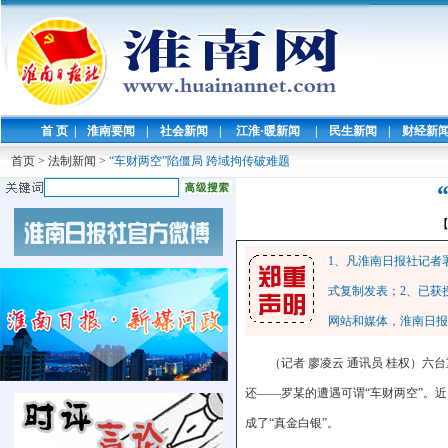
首 页
|
淮南要闻
|
社会新闻
|
江淮·暖新闻
|
民生新闻
|
财经新
首页
>
法制新闻
>
“车财两空”陷僵局 跨域拘传破难题
1、凡淮南日报社记者
式复制发表；2、已获
网站和媒体，淮南日报
（记者 廖凌云 通讯员 桂权）
还——罗某的遭遇可谓“车财两空”。
成了“真金白银”。