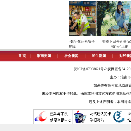
田家庵区人民法院在此案中充分利
判决兑换成了“真金白银”。
安全维护保供电
专项巡检筑牢数字化运营安全
劳模下田开直播 家乡
屏障
物“云”上俏
首 页
|
淮南要闻
|
社会新闻
|
民生新闻
|
财经新
皖ICP备07008621号-2
皖网宣备3412
主办：淮南市
如果你有任何意见或建议请与我
未经本网授权不得转载、摘编或利用其它方式使用本站作
违反上述声明者，本网将追