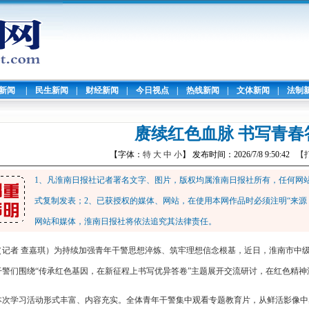
暖新闻
|
民生新闻
|
财经新闻
|
今日视点
|
热线新闻
|
文体新闻
|
法制
赓续红色血脉 书写青春
【字体：
特
大
中
小
】 发布时间：2026/7/8 9:50:42
【
1、凡淮南日报社记者署名文字、图片，版权均属淮南日报社所有，任何网
式复制发表；2、已获授权的媒体、网站，在使用本网作品时必须注明“来源
网站和媒体，淮南日报社将依法追究其法律责任。
（记者 查嘉琪）为持续加强青年干警思想淬炼、筑牢理想信念根基，近日，淮南市中
干警们围绕“传承红色基因，在新征程上书写优异答卷”主题展开交流研讨，在红色精
本次学习活动形式丰富、内容充实。全体青年干警集中观看专题教育片，从鲜活影像中