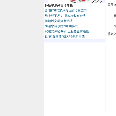
史专
怀新平系列言论专栏
盘“旧”塑“新”增加城市文体活动
线上线下发力 瓜农增收有奔头
解锁以文塑旅新玩法
防溺水就该拉“网”出实招
沉浸式体验调研 让服务更有温度
脉融
让“闲置屋顶”成为转型新引擎