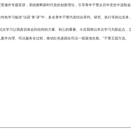
家受邀作专题宣讲，系统阐释新时代党的创新理论，引导青年干警从百年党史中汲取奋
在特色学习板块“法苑‘青’讲”中，多名青年干警代表结合审判、研究、执行等岗位实
“此次学习让我真切体会到信仰的力量、初心的重量。今后我将以本次学习为新起点，
入案件办理、司法服务全过程，推动红色基因在司法一线落地生根。”干警王国方说。