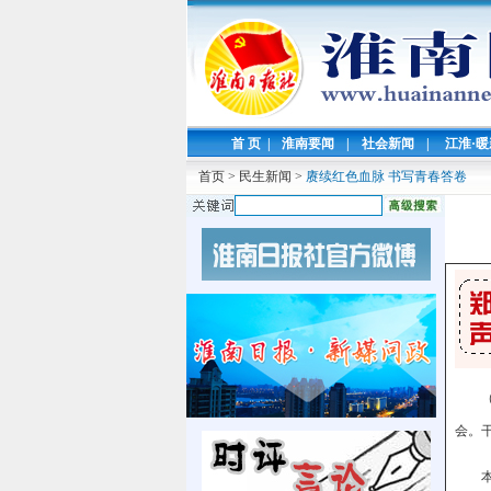
首 页
|
淮南要闻
|
社会新闻
|
江淮·
首页
>
民生新闻
>
赓续红色血脉 书写青春答卷
会。