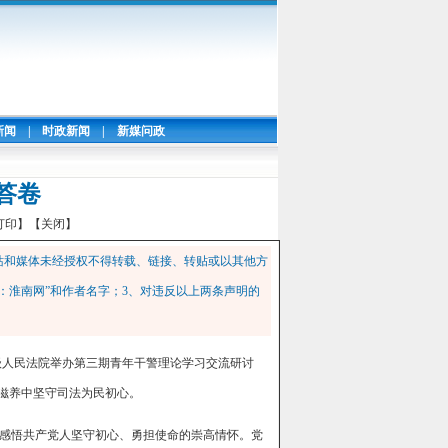
新闻
|
时政新闻
|
新媒问政
答卷
打印】
【关闭】
站和媒体未经授权不得转载、链接、转贴或以其他方
：淮南网”和作者名字；3、对违反以上两条声明的
级人民法院举办第三期青年干警理论学习交流研讨
神滋养中坚守司法为民初心。
感悟共产党人坚守初心、勇担使命的崇高情怀。党