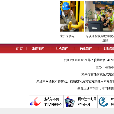
湾地西瓜“甜进”市场
安全维护保供电
专项巡检筑牢数字化运
屏障
首 页
|
淮南要闻
|
社会新闻
|
民生新闻
|
财经新
皖ICP备07008621号-2
皖网宣备3412
主办：淮南市
如果你有任何意见或建议请与我
未经本网授权不得转载、摘编或利用其它方式使用本站作
违反上述声明者，本网将追