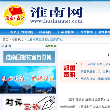
首 页
|
淮南要闻
|
社会新闻
|
江淮·暖新闻
|
民生新闻
|
财经新
首页
>
今日视点
>
以标准塑品牌 以品质兴产业
【
1、凡淮南日报社记者
式复制发表；2、已获
网站和媒体，淮南日报
（记者 廖凌云 通讯员 王智慧
监督检验所）主导编制的省级地方标准《地理