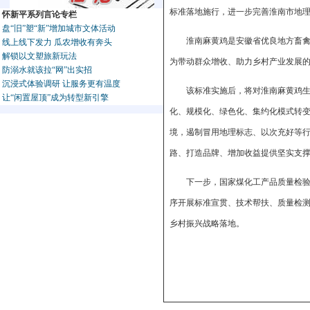
标准落地施行，进一步完善淮南市地
怀新平系列言论专栏
盘“旧”塑“新”增加城市文体活动
淮南麻黄鸡是安徽省优良地方畜
线上线下发力 瓜农增收有奔头
解锁以文塑旅新玩法
为带动群众增收、助力乡村产业发展
防溺水就该拉“网”出实招
沉浸式体验调研 让服务更有温度
该标准实施后，将对淮南麻黄鸡
让“闲置屋顶”成为转型新引擎
化、规模化、绿色化、集约化模式转
境，遏制冒用地理标志、以次充好等
路、打造品牌、增加收益提供坚实支
下一步，国家煤化工产品质量检
序开展标准宣贯、技术帮扶、质量检
乡村振兴战略落地。