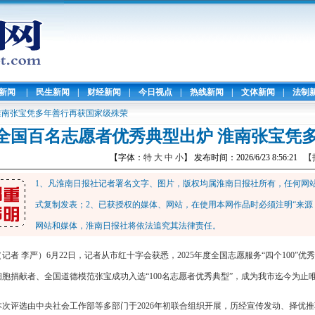
暖新闻
|
民生新闻
|
财经新闻
|
今日视点
|
热线新闻
|
文体新闻
|
法制
淮南张宝凭多年善行再获国家级殊荣
全国百名志愿者优秀典型出炉 淮南张宝凭
【字体：
特
大
中
小
】 发布时间：2026/6/23 8:56:21
【
1、凡淮南日报社记者署名文字、图片，版权均属淮南日报社所有，任何网
式复制发表；2、已获授权的媒体、网站，在使用本网作品时必须注明“来源
网站和媒体，淮南日报社将依法追究其法律责任。
（记者 李严）6月22日，记者从市红十字会获悉，2025年度全国志愿服务“四个100
细胞捐献者、全国道德模范张宝成功入选“100名志愿者优秀典型”，成为我市迄今为止
本次评选由中央社会工作部等多部门于2026年初联合组织开展，历经宣传发动、择优