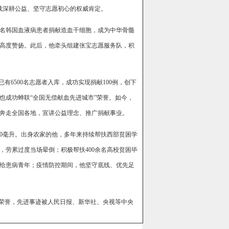
载深耕公益、坚守志愿初心的权威肯定。
一名韩国血液病患者捐献造血干细胞，成为中华骨髓
高度赞扬。此后，他牵头组建张宝志愿服务队，积
6500名志愿者入库，成功实现捐献100例，创下
也成功蝉联“全国无偿献血先进城市”荣誉。如今，
奔走全国各地，宣讲公益理念、推广捐献事业。
00毫升。出身农家的他，多年来持续帮扶西部贫困学
，劳累过度当场晕倒；积极帮扶400余名高校贫困毕
给患病青年；疫情防控期间，他坚守底线、优先足
级荣誉，先进事迹被人民日报、新华社、央视等中央