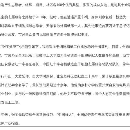
遴选产生志愿者、组织、项目、社区各100个优秀典型。张宝的成功入选，是对其十余
张宝的志愿服务之路始于2010年。彼时，他在遭遇严重车祸、身体刚康复后，毅然为
例对韩造血干细胞捐献志愿者、安徽省涉外捐献第一人，其先进事迹曾获习近平总书记
动身边亲友、市民群众参与无偿献血与造血干细胞捐献事业。
在“张宝效应”的示范引领下，我市造血干细胞捐献工作成效稳居全省前列。目前，全市已有
省、市级乃至全国纪录；安徽理工大学成为全省造血干细胞捐献人数最多的高校，我市
担任安徽省红十字会副会长、中国红十字会捐献造血干细胞志愿服务总队总队长，常年
善行不止，大爱延伸。自大学时期起，张宝坚持无偿献血二十余年，累计献血量超100
累计资助40余名学子，最长资助周期达十余年。他曾为乡村小学购置并亲自安装电风扇
就业创业。参与烈士陵园修缮项目期间，他分文不取劳务报酬，将个人慰问金悉数捐赠
放农民工工资。
多年来，张宝先后荣获全国道德模范、“中国好人”、全国优秀青年志愿者等多项重量
媒体广泛报道。