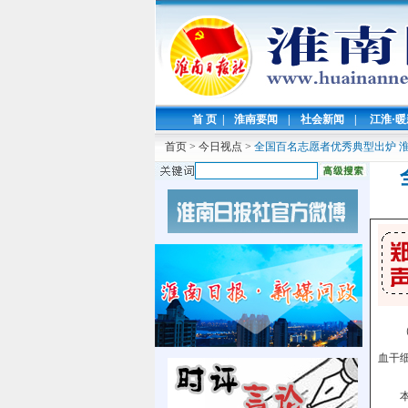
首 页
|
淮南要闻
|
社会新闻
|
江淮·
首页
>
今日视点
>
全国百名志愿者优秀典型出炉 
血干