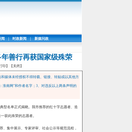
新闻
|
时政新闻
|
新媒问政
多年善行再获国家级殊荣
打印】
【关闭】
站和媒体未经授权不得转载、链接、转贴或以其他方
：淮南网”和作者名字；3、对违反以上两条声明的
”优秀典型名单正式揭晓。我市推荐的红十字志愿者、造
唯一获此殊荣的志愿者。
推荐、集中展示、专家评审、社会公示等规范流程，