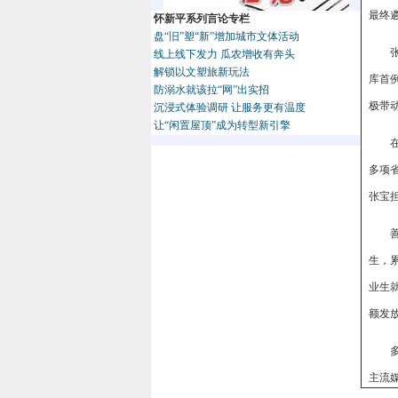
最终
怀新平系列言论专栏
盘“旧”塑“新”增加城市文体活动
线上线下发力 瓜农增收有奔头
解锁以文塑旅新玩法
库首
防溺水就该拉“网”出实招
极带
沉浸式体验调研 让服务更有温度
让“闲置屋顶”成为转型新引擎
多项
张宝
生，
业生
额发
主流