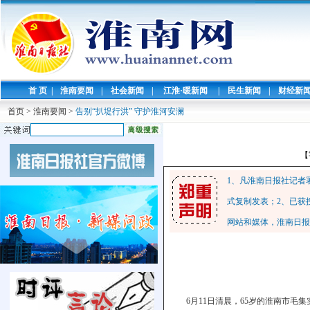
首 页
|
淮南要闻
|
社会新闻
|
江淮·暖新闻
|
民生新闻
|
财经新
首页
>
淮南要闻
>
告别“扒堤行洪” 守护淮河安澜
【
1、凡淮南日报社记者
式复制发表；2、已获
网站和媒体，淮南日报
6月11日清晨，65岁的淮南市