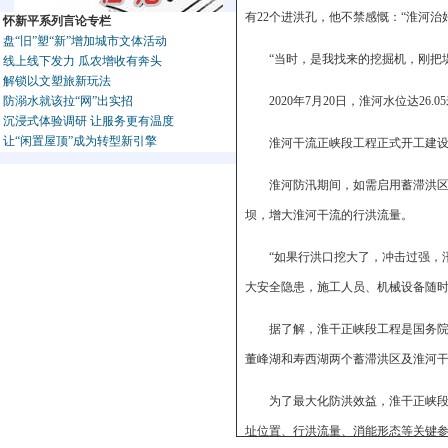
有22个进洪孔，他不禁感慨：“淮河治
怀新平系列言论专栏
盘“旧”塑“新”增加城市文体活动
“当时，是我找来的挖掘机，刚把
线上线下发力 瓜农增收有奔头
解锁以文塑旅新玩法
防溺水就该拉“网”出实招
2020年7月20日，淮河水位达2
沉浸式体验调研 让服务更有温度
让“闲置屋顶”成为转型新引擎
淮河干流正峡段工程正式开工建
淮河防汛期间，如需启用蓄滞洪
坝，增大淮河干流的行洪流量。
“如果行洪口挖大了，冲击过强，
大安全隐患，施工人员、机械设备随时
据了解，淮干正峡段工程是国务院
董峰湖和寿西湖两个蓄滞洪区及淮河
为了最大化防洪效益，淮干正峡段
址位置、行洪流量、消能形态等关键