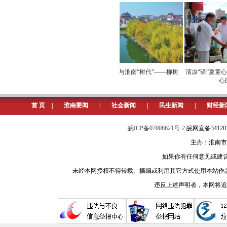
“寿西湖进、退洪闸设计行洪流量2
洪区从“被动漫溢、人工扒口”向“主动
沿着寿县城西保庄圩一路前行，9
寿西湖蓄滞洪区内，麦收已经结束
费
赏荷经济带火生态消费
立秋与淮南“树代”——柳树
清凉“驿”夏童心暖
心田
不仅环境变好了，也更安全。
首 页
|
淮南要闻
|
社会新闻
|
民生新闻
|
财经新
在寿西湖蓄滞洪区内，原先住有
10万人，并修建了堤防，不仅保护着
皖ICP备07008621号-2
皖网宣备3412
主办：淮南市
“宁可百年不用，也不能一日不备
如果你有任何意见或建议请与我
忙碌，给退洪闸的滚筒做了“保养”。
未经本网授权不得转载、摘编或利用其它方式使用本站作
“2个滚筒利用24根钢索，控制着
违反上述声明者，本网将追
闸门。提起闸门放水，只需2分钟。
据了解，进退洪闸枢纽建筑物施工