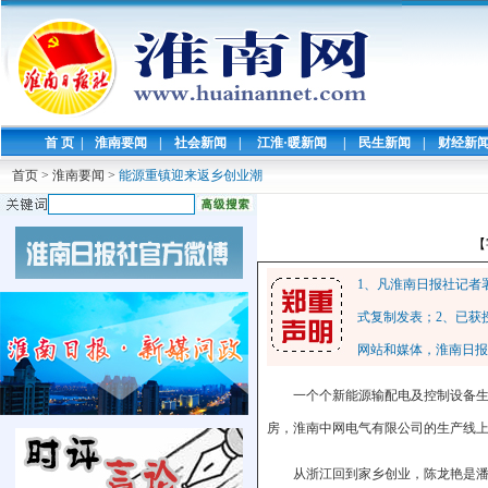
首 页
|
淮南要闻
|
社会新闻
|
江淮·暖新闻
|
民生新闻
|
财经新
首页
>
淮南要闻
>
能源重镇迎来返乡创业潮
【
1、凡淮南日报社记者
式复制发表；2、已获
网站和媒体，淮南日报
一个个新能源输配电及控制设备生
房，淮南中网电气有限公司的生产线
从浙江回到家乡创业，陈龙艳是