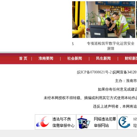
食品三大新兴产业。
乡情是一根看不见的线。今年春节
的潘集籍乡贤跨越山海，回到家乡。
“我们以‘亲商、安商、富商’的营
西瓜“甜进”市场
安全维护保供电
专项巡检筑牢数字化运营安全
人‘！”潘集区委书记李国柱开门见山
屏障
从长三角到珠三角，从京津冀到成
首 页
|
淮南要闻
|
社会新闻
|
民生新闻
|
财经新
潘集创业者带着项目、技术与赤子之
皖ICP备07008621号-2
皖网宣备3412
落地企业涵盖输配电设备、电子
主办：淮南市
型。
如果你有任何意见或建议请与我
未经本网授权不得转载、摘编或利用其它方式使用本站作
贴心的服务、优越的产业配套、清
违反上述声明者，本网将追
安徽中焦电缆有限公司落地潘集，实
如今，在潘集区潘东智造园，中网
发生产基地、中焦电缆等一批重点项