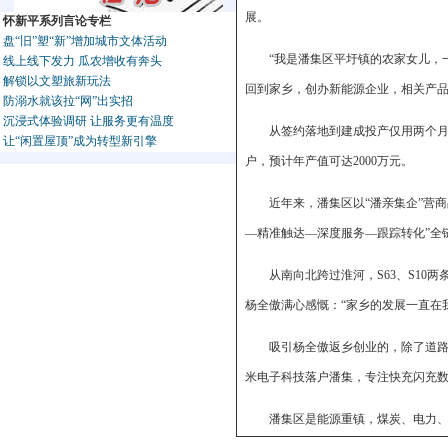
展。
怀新平系列言论专栏
盘“旧”塑“新”增加城市文体活动
“我是潘集区平圩镇的农家女儿，
线上线下发力 瓜农增收有奔头
解锁以文塑旅新玩法
回到家乡，创办新能源企业，相关产
防溺水就该拉“网”出实招
沉浸式体验调研 让服务更有温度
从签约落地到建成投产仅用两个月
让“闲置屋顶”成为转型新引擎
户，预计年产值可达2000万元。
近年来，潘集区以“潘亲集企”营
—精准触达—深度服务—跟踪转化”全
从南向北跨过淮河，S63、S1
杨全傲满心感慨：“家乡的发展一直在
吸引杨全傲返乡创业的，除了道路
米电子科技落户潘集，专注快充闪充数
潘集区是能源重镇，煤炭、电力、