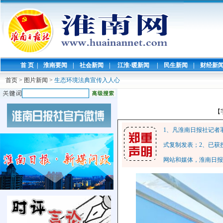
首 页
|
淮南要闻
|
社会新闻
|
江淮·暖新闻
|
民生新闻
|
财经新
首页
>
图片新闻
>
生态环境法典宣传入人心
【
1、凡淮南日报社记者
式复制发表；2、已获
网站和媒体，淮南日报