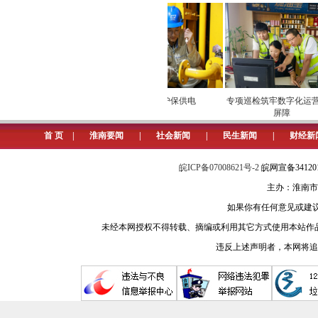
（记者 陈彬 摄）
湾地西瓜“甜进”市场
安全维护保供电
专项巡检筑牢数字化运营
屏障
首 页
|
淮南要闻
|
社会新闻
|
民生新闻
|
财经新
皖ICP备07008621号-2
皖网宣备3412
主办：淮南市
如果你有任何意见或建议请与我
未经本网授权不得转载、摘编或利用其它方式使用本站作
违反上述声明者，本网将追