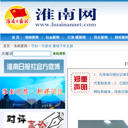
首 页
|
淮南要闻
|
社会新闻
|
江淮·暖新闻
|
民生新闻
|
财经新
首页
>
淮南要闻
>
守好一方碧水 赓续千年文脉
【
1、凡淮南日报社记者
式复制发表；2、已获
网站和媒体，淮南日报