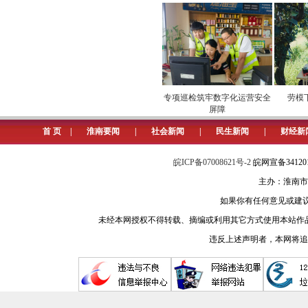
”市场
安全维护保供电
专项巡检筑牢数字化运营安全
劳模下田
屏障
物
首 页
|
淮南要闻
|
社会新闻
|
民生新闻
|
财经新
皖ICP备07008621号-2
皖网宣备3412
主办：淮南市
如果你有任何意见或建议请与我
未经本网授权不得转载、摘编或利用其它方式使用本站作
违反上述声明者，本网将追