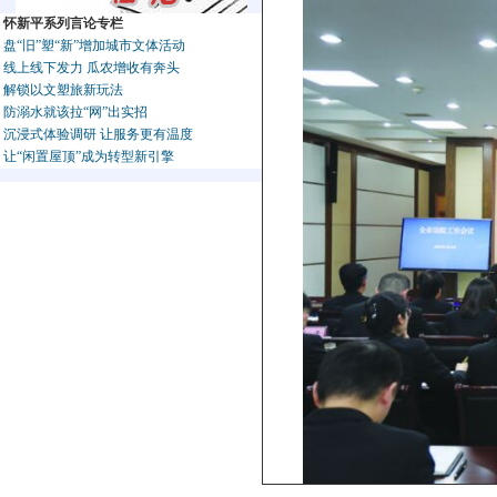
怀新平系列言论专栏
盘“旧”塑“新”增加城市文体活动
线上线下发力 瓜农增收有奔头
解锁以文塑旅新玩法
防溺水就该拉“网”出实招
沉浸式体验调研 让服务更有温度
让“闲置屋顶”成为转型新引擎