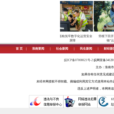
安全维护保供电
专项巡检筑牢数字化运营安全
劳模下田开直
屏障
物“云”
首 页
|
淮南要闻
|
社会新闻
|
民生新闻
|
财经新
皖ICP备07008621号-2
皖网宣备3412
主办：淮南市
如果你有任何意见或建议请与我
未经本网授权不得转载、摘编或利用其它方式使用本站作
违反上述声明者，本网将追