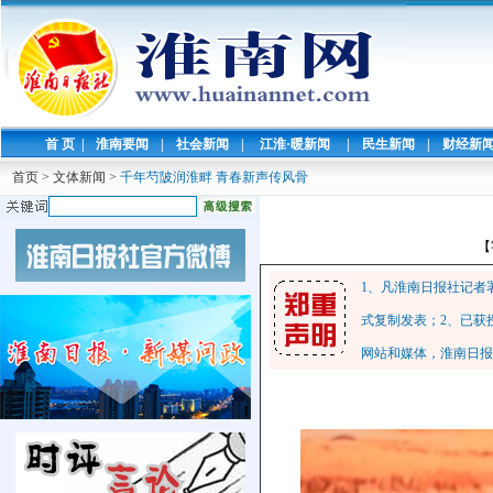
首 页
|
淮南要闻
|
社会新闻
|
江淮·暖新闻
|
民生新闻
|
财经新
首页
>
文体新闻
>
千年芍陂润淮畔 青春新声传风骨
【
1、凡淮南日报社记者
式复制发表；2、已获
网站和媒体，淮南日报