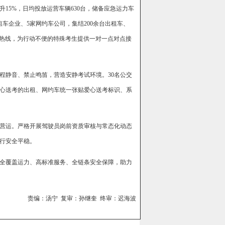
15%，日均投放运营车辆630台，储备应急运力车
车企业、5家网约车公司，集结200余台出租车、
属预约热线，为行动不便的特殊考生提供一对一点对点接
程静音、禁止鸣笛，营造安静考试环境。30名公交
心送考的出租、网约车统一张贴爱心送考标识、系
营运。严格开展驾驶员岗前资质审核与常态化动态
行安全平稳。
全覆盖运力、高标准服务、全链条安全保障，助力
责编：汤宁 复审：孙继奎 终审：迟海波