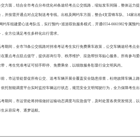
公交方面，结合全市考点分布优化40条途经考点公交线路，缩短发车间隔，整体运力提升
0台，并按需开通点对点定制送考专线。出租及网约车方面，整合4支雷锋车队、14家出租
台网约车组建爱心送考队伍，实行预约+巡游双轨服务模式，开通0554-6661982专
务，全方位满足考生多样化出行需求。
高考期间，全市78条公交线路对持准考证考生实行免费乘车政策，公交车辆途经考点全
者在重点考点驻点值守，提供咨询引导、秩序维护、应急帮扶等贴心服务。所有参与爱
丝带，考生凭准考证可招手即停、免费乘坐，以细致服务彰显行业文明风尚。
考前，市运管处督促所有公交、送考车辆开展全覆盖安全隐患排查，杜绝故障车辆上路
，依托智能调度平台实时监控车辆运行状态，规范安全文明驾驶行为，全力保障考生出
高考期间，市运管处将持续做好运输动态调度与应急值守，及时处置各类突发情况，以
考生从容应考、逐梦远航。