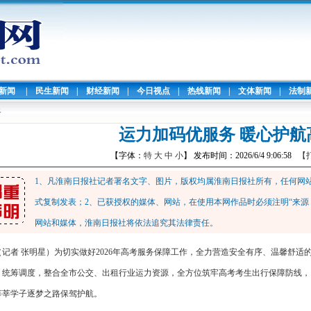
暖新闻
|
民生新闻
|
财经新闻
|
今日视点
|
热线新闻
|
文体新闻
|
法制
路
运力加码优服务 暖心护航
【字体：
特
大
中
小
】 发布时间：2026/6/4 9:06:58
【
1、凡淮南日报社记者署名文字、图片，版权均属淮南日报社所有，任何网
式复制发表；2、已获授权的媒体、网站，在使用本网作品时必须注明“来源
网站和媒体，淮南日报社将依法追究其法律责任。
（记者 张明星）为切实做好2026年高考服务保障工作，全力营造安全有序、温馨舒
、统筹调度，整合全市公交、出租行业运力资源，全方位筑牢高考考生出行保障防线，
莘莘学子逐梦之路保驾护航。