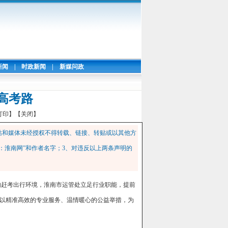
新闻
|
时政新闻
|
新媒问政
高考路
打印】
【关闭】
站和媒体未经授权不得转载、链接、转贴或以其他方
：淮南网”和作者名字；3、对违反以上两条声明的
适的赶考出行环境，淮南市运管处立足行业职能，提前
以精准高效的专业服务、温情暖心的公益举措，为