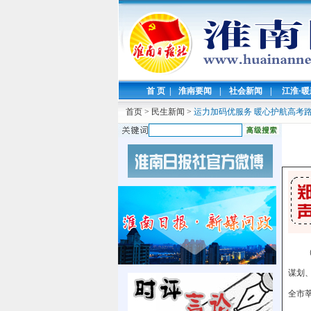
首 页
|
淮南要闻
|
社会新闻
|
江淮·
首页
>
民生新闻
>
运力加码优服务 暖心护航高考
谋划
全市