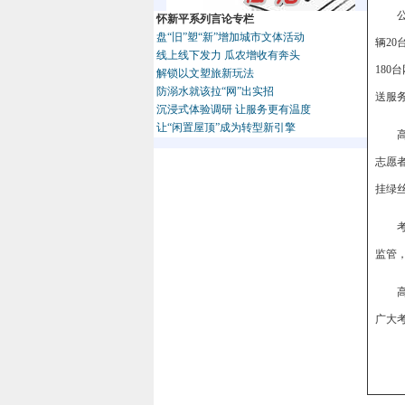
怀新平系列言论专栏
盘“旧”塑“新”增加城市文体活动
辆2
线上线下发力 瓜农增收有奔头
180
解锁以文塑旅新玩法
防溺水就该拉“网”出实招
送服
沉浸式体验调研 让服务更有温度
让“闲置屋顶”成为转型新引擎
志愿
挂绿
监管
广大