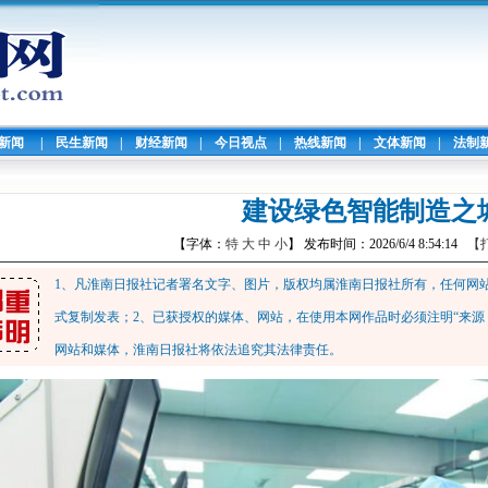
暖新闻
|
民生新闻
|
财经新闻
|
今日视点
|
热线新闻
|
文体新闻
|
法制
建设绿色智能制造之
【字体：
特
大
中
小
】 发布时间：2026/6/4 8:54:14
【
1、凡淮南日报社记者署名文字、图片，版权均属淮南日报社所有，任何网
式复制发表；2、已获授权的媒体、网站，在使用本网作品时必须注明“来源
网站和媒体，淮南日报社将依法追究其法律责任。