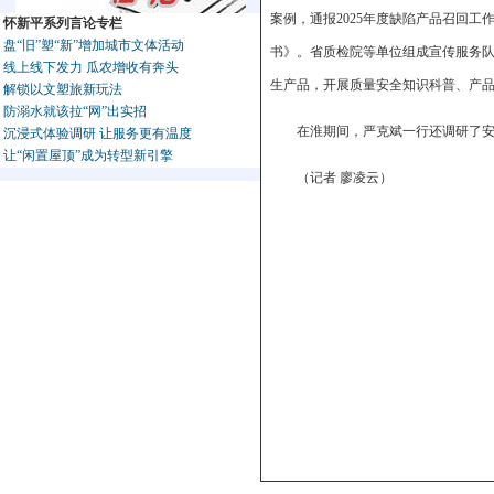
案例，通报2025年度缺陷产品召回
怀新平系列言论专栏
盘“旧”塑“新”增加城市文体活动
书》。省质检院等单位组成宣传服务
线上线下发力 瓜农增收有奔头
生产品，开展质量安全知识科普、产
解锁以文塑旅新玩法
防溺水就该拉“网”出实招
在淮期间，严克斌一行还调研了
沉浸式体验调研 让服务更有温度
让“闲置屋顶”成为转型新引擎
（记者 廖凌云）