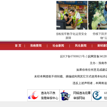
安全维护保供电
专项巡检筑牢数字化运营安全
劳模下田开直
屏障
物“云”
首 页
|
淮南要闻
|
社会新闻
|
民生新闻
|
财经新
皖ICP备07008621号-2
皖网宣备3412
主办：淮南市
如果你有任何意见或建议请与我
未经本网授权不得转载、摘编或利用其它方式使用本站作
违反上述声明者，本网将追