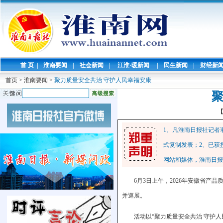
首 页
|
淮南要闻
|
社会新闻
|
江淮·暖新闻
|
民生新闻
|
财经新
首页
>
淮南要闻
>
聚力质量安全共治 守护人民幸福安康
聚
1、凡淮南日报社记者
式复制发表；2、已获
网站和媒体，淮南日报
6月3日上午，2026年安徽省
并巡展。
活动以“聚力质量安全共治 守护