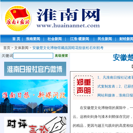
首 页
|
淮南要闻
|
社会新闻
|
江淮·暖新闻
|
民生新闻
|
财经新
首页
>
文体新闻
>
安徽楚文化博物馆藏战国暗花纹嵌松石剑初考
安徽
1、凡淮南日报社记者
式复制发表；2、已获
网站和媒体，淮南日报
在安徽楚文化博物馆的展陈中，一
云。这柄剑剑身与漆木剑鞘保存完好
的精品，更因与越王勾践剑的高度相