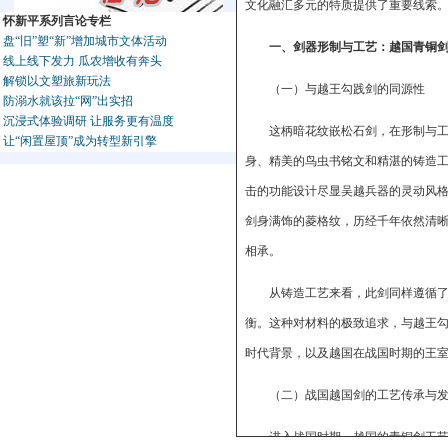
文化融汇多元的特质提供了重要线索
怀新平系列言论专栏
盘“旧”塑“新”增加城市文体活动
一、剑器形制与工艺：越国青铜
线上线下发力 瓜农增收有奔头
解锁以文塑旅新玩法
（一）与越王勾践剑的同源性
防溺水就该拉“网”出实招
沉浸式体验调研 让服务更有温度
这柄暗花纹嵌松石剑，在形制与
让“闲置屋顶”成为转型新引擎
身、精美的鸟虫书铭文和精湛的铸造
击的功能设计尽显吴越兵器的灵动风
剑身满饰的菱格纹，历经千年依然清
相承。
从铸造工艺来看，此剑同样遵循了
衡。这种对材料的极致追求，与越王
时代背景，以及越国在战国时期的王
（二）战国越国剑的工艺传承与
进入战国时期，越国的青铜剑工