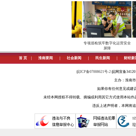
色泽沉稳，体现了战国时期越国在兵
也更具层次感，反映出越国工匠在装
锈技术上的成熟与高超。这种技术不
二、剑出楚地：吴楚联姻与文化
瓜“甜进”市场
安全维护保供电
专项巡检筑牢数字化运营安全
屏障
（一）战国时期吴楚联姻的历史
首 页
|
淮南要闻
|
社会新闻
|
民生新闻
|
财经新
春秋至战国时期，吴楚两国的关
事件更是将两国矛盾推向顶峰。但在
皖ICP备07008621号-2
皖网宣备3412
主办：淮南市
盟的重要手段，在吴楚关系中扮演着
如果你有任何意见或建议请与我
春秋时期，吴楚两国君主便常以
未经本网授权不得转载、摘编或利用其它方式使用本站作
时期，随着越国灭吴，原吴国势力范
违反上述声明者，本网将追
族，或楚国贵族迎娶越国宗室女，成
动了吴越文化与楚文化的深度融合。
（二）联姻背景下越国剑入楚的