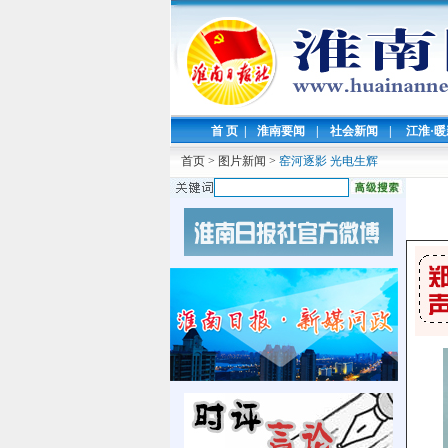
首 页
|
淮南要闻
|
社会新闻
|
江淮·
首页
>
图片新闻
>
窑河逐影 光电生辉