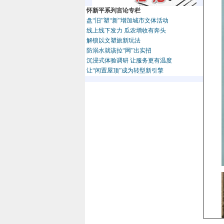
怀新平系列言论专栏
盘“旧”塑“新”增加城市文体活动
线上线下发力 瓜农增收有奔头
解锁以文塑旅新玩法
防溺水就该拉“网”出实招
沉浸式体验调研 让服务更有温度
让“闲置屋顶”成为转型新引擎