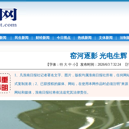
暖新闻
|
民生新闻
|
财经新闻
|
今日视点
|
热线新闻
|
文体新闻
|
法制
窑河逐影 光电生辉
【字体：
特
大
中
小
】 发布时间：2026/6/3 7:32:24
【
1、凡淮南日报社记者署名文字、图片，版权均属淮南日报社所有，任何网
式复制发表；2、已获授权的媒体、网站，在使用本网作品时必须注明“来源
网站和媒体，淮南日报社将依法追究其法律责任。