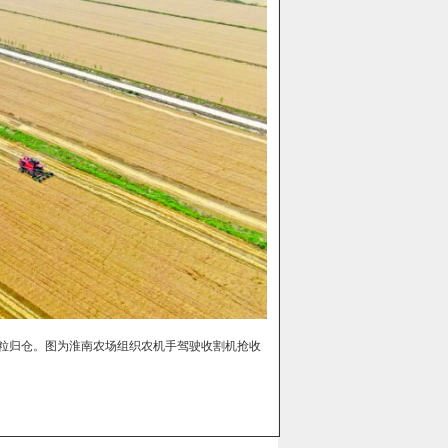
颗粒归仓。图为淮南农场组织农机手驾驶收割机抢收