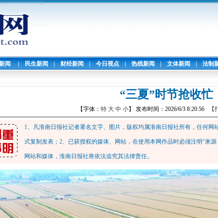
暖新闻
|
民生新闻
|
财经新闻
|
今日视点
|
热线新闻
|
文体新闻
|
法制
“三夏”时节抢收忙
【字体：
特
大
中
小
】 发布时间：2026/6/3 8:20:56
【
1、凡淮南日报社记者署名文字、图片，版权均属淮南日报社所有，任何网
式复制发表；2、已获授权的媒体、网站，在使用本网作品时必须注明“来源
网站和媒体，淮南日报社将依法追究其法律责任。