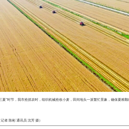
“三夏”时节，我市抢抓农时，组织机械抢收小麦，田间地头一派繁忙景象，确保夏粮
。
（记者 陈彬 通讯员 沈芳 摄）