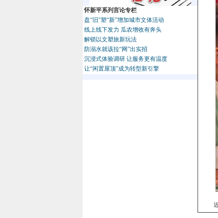
怀新平系列言论专栏
盘“旧”塑“新”增加城市文体活动
线上线下发力 瓜农增收有奔头
解锁以文塑旅新玩法
防溺水就该拉“网”出实招
沉浸式体验调研 让服务更有温度
让“闲置屋顶”成为转型新引擎