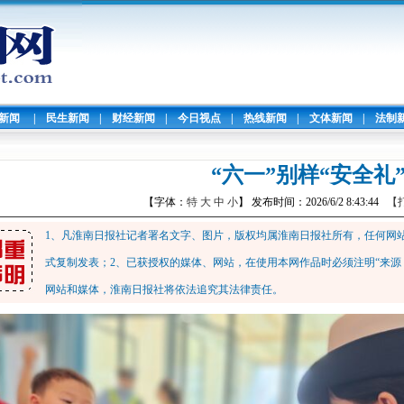
暖新闻
|
民生新闻
|
财经新闻
|
今日视点
|
热线新闻
|
文体新闻
|
法制
“六一”别样“安全礼
【字体：
特
大
中
小
】 发布时间：2026/6/2 8:43:44
【
1、凡淮南日报社记者署名文字、图片，版权均属淮南日报社所有，任何网
式复制发表；2、已获授权的媒体、网站，在使用本网作品时必须注明“来源
网站和媒体，淮南日报社将依法追究其法律责任。