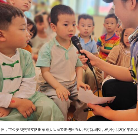
近日，市公安局交管支队田家庵大队民警走进田五幼淮河新城园，根据小朋友的年龄和