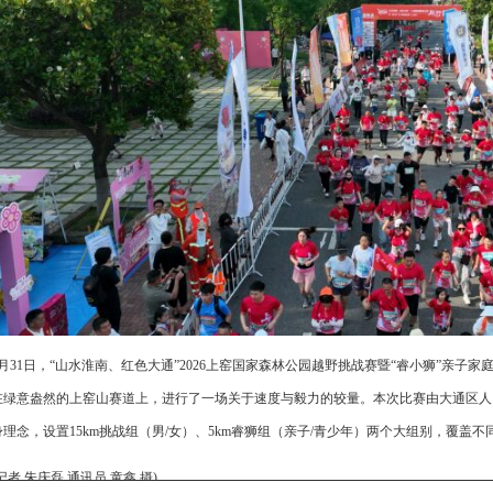
5月31日，“山水淮南、红色大通”2026上窑国家森林公园越野挑战赛暨“睿小狮”亲子
在绿意盎然的上窑山赛道上，进行了一场关于速度与毅力的较量。本次比赛由大通区人
理念，设置15km挑战组（男/女）、5km睿狮组（亲子/青少年）两个大组别，覆盖不
记者 朱庆磊 通讯员 童鑫 摄)