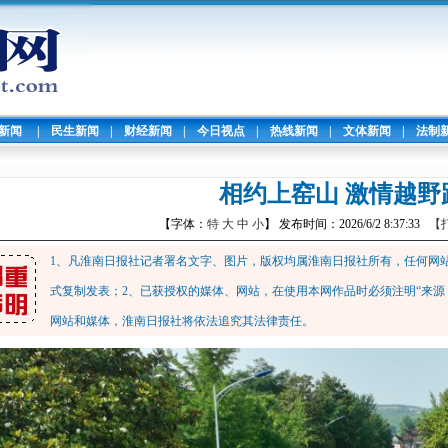
暖新闻
|
民生新闻
|
财经新闻
|
今日视点
|
热线新闻
|
文体新闻
|
法制
相约上窑山 激情越野
【字体：
特
大
中
小
】 发布时间：2026/6/2 8:37:33
【
1、凡淮南日报社记者署名文字、图片，版权均属淮南日报社所有，任何网
式复制发表；2、已获授权的媒体、网站，在使用本网作品时必须注明“来源
网站和媒体，淮南日报社将依法追究其法律责任。