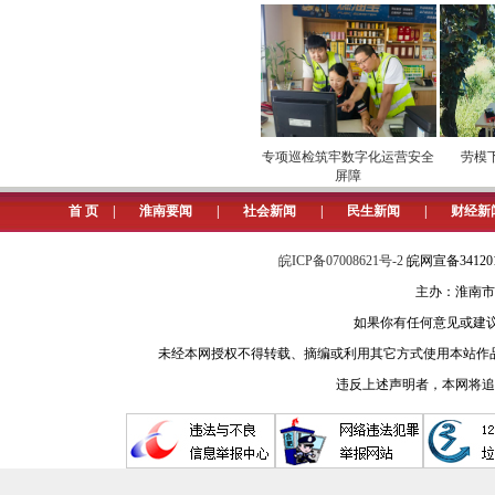
进”市场
安全维护保供电
专项巡检筑牢数字化运营安全
劳模下
屏障
首 页
|
淮南要闻
|
社会新闻
|
民生新闻
|
财经新
皖ICP备07008621号-2
皖网宣备3412
主办：淮南市
如果你有任何意见或建议请与我
未经本网授权不得转载、摘编或利用其它方式使用本站作
违反上述声明者，本网将追