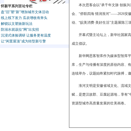
本次思客会以“承千年文脉 创振兴
怀新平系列言论专栏
盘“旧”塑“新”增加城市文体活动
会、“侨联四海 情润淮河”——202
线上线下发力 瓜农增收有奔头
动、“皖美消费·美好生活”主题展陈三
解锁以文塑旅新玩法
防溺水就该拉“网”出实招
开幕式暨主论坛上，新华社国家
沉浸式体验调研 让服务更有温度
让“闲置屋顶”成为转型新引擎
成立倡议。
新华网思客智库作为媒体型智库平
库，生产与传播有深度的原创内容、有
连续举办，议题始终紧扣时代脉搏，
淮河文明是安徽省域文化、流域
赋，是楚汉故郡、豆腐起源地，享有“
资源型城市高质量发展的壮美画卷。