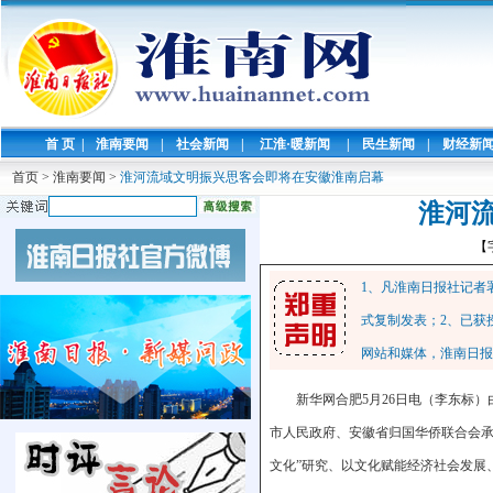
首 页
|
淮南要闻
|
社会新闻
|
江淮·暖新闻
|
民生新闻
|
财经新
首页
>
淮南要闻
>
淮河流域文明振兴思客会即将在安徽淮南启幕
淮河
【
1、凡淮南日报社记者
式复制发表；2、已获
网站和媒体，淮南日报
新华网合肥5月26日电（李东标
市人民政府、安徽省归国华侨联合会承
文化”研究、以文化赋能经济社会发展