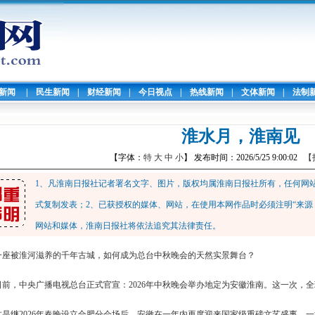
暖新闻
|
民生新闻
|
财经新闻
|
今日视点
|
热线新闻
|
文体新闻
|
法制
淮水月，淮南见
【字体：
特
大
中
小
】 发布时间：2026/5/25 9:00:02
【
1、凡淮南日报社记者署名文字、图片，版权均属淮南日报社所有，任何网
式复制发表；2、已获授权的媒体、网站，在使用本网作品时必须注明“来源
网站和媒体，淮南日报社将依法追究其法律责任。
一座被淮河滋养的千年古城，如何成为总台中秋晚会的天然实景舞台？
日前，中央广播电视总台正式官宣：2026年中秋晚会举办地定为安徽淮南。这一次，
这是继2026年春晚设立合肥分会场后，安徽在一年内再度迎来国家级重磅文艺盛事。