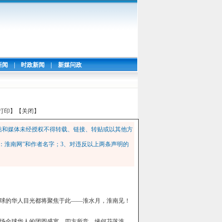
新闻
|
时政新闻
|
新媒问政
打印】
【关闭】
站和媒体未经授权不得转载、链接、转贴或以其他方
：淮南网”和作者名字；3、对违反以上两条声明的
全球的华人目光都将聚焦于此——淮水月，淮南见！
一场全球华人的团圆盛宴，四方所竞，缘何花落淮