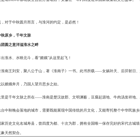
然，对于中秋圆月而言，与淮河的约定，是必然！
中秋原乡，千年文脉
当团圆之意洋溢淮水之畔
月出淮水、水映北斗，看“嫦娥”从这里起飞！
昔淮南王刘安，聚八公于山，著《淮南子》一书。此书所载——女娲补天、后羿射日、
尤以嫦娥奔月，乃国人望月思乡之始。
这里是千年文脉之所在——淮南是楚汉故郡、文明渊薮，豆腐起源地、牛肉汤发祥地、
总台中秋晚会落地的城市，需要既能展现中国传统的月文化，又能寄托整个中华民族乡
国家历史文化名城寿县，曾四度为都、十次为郡，拥有全国唯一保存完好的宋代古城墙
意象天然契合。