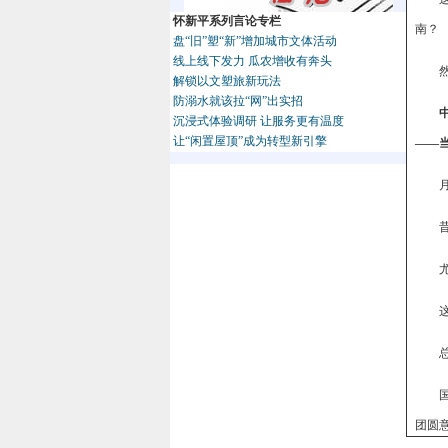
怀新平系列言论专栏
南？
盘“旧”塑“新”增加城市文体活动
线上线下发力 瓜农增收有奔头
解锁以文塑旅新玩法
防溺水就该拉“网”出实招
沉浸式体验调研 让服务更有温度
让“闲置屋顶”成为转型新引擎
——
团圆