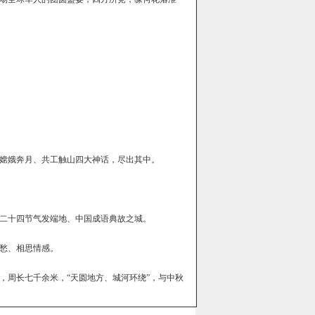
嫦娥奔月、共工触山四大神话，尽出其中。
二十四节气发端地、中国成语典故之城。
愁、相思情感。
，周长七千余米，“天圆地方、城河环绕”，与中秋