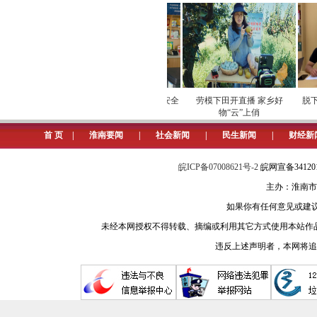
走进位于淮南高新区的安徽合创博
下线。目前，该市新能源汽车及零部件
百强汽车零部件企业。
不远处的安徽埃夫利舍5000平
护保供电
专项巡检筑牢数字化运营安全
劳模下田开直播 家乡好
脱下
屏障
物“云”上俏
从浙江台州来到淮南，埃夫利舍如
首 页
|
淮南要闻
|
社会新闻
|
民生新闻
|
财经新
这样的氛围让我们敢投资、愿扩产。”
皖ICP备07008621号-2
皖网宣备3412
从新能源汽车产业到高端装备制造
主办：淮南市
能源汽车及零部件、新能源、新材料、绿
如果你有任何意见或建议请与我
“淮南市聚焦‘有序疏解一般制造
未经本网授权不得转载、摘编或利用其它方式使用本站作
海，精准招引承接。”淮南市投资促进
违反上述声明者，本网将追
与上海闵行区结对合作以来，由沪
41.11亿元，其中上海项目5个、总
制造业项目不少于130个。