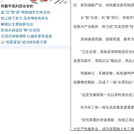
伏、新型储能产业，加快建设新型能
怀新平系列言论专栏
盘“旧”塑“新”增加城市文体活动
从“新”出发，向“新”而行。淮南
线上线下发力 瓜农增收有奔头
解锁以文塑旅新玩法
造新兴产业集群，努力把“后发劣势”转
防溺水就该拉“网”出实招
沉浸式体验调研 让服务更有温度
淮南缘煤而建、因煤而盛，被誉为
让“闲置屋顶”成为转型新引擎
“立足全国，淮南是保障能源安全
发展实践中，淮南正以“晚起步、高起点
塔罐林立，车辆穿梭，机组轰鸣声
色聚烯烃颗粒，完成了一场“从黑到白
“这是安徽煤第一次以原料身份进
作为长三角一体化高质量发展重要
“依托厚重的资源禀赋，淮南正系统
大生产性服务业，成为深度融入长三