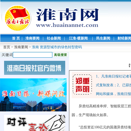
首 页
|
淮南要闻
|
社会新闻
|
江淮·暖新闻
|
民生新闻
|
财经新
首页
>
淮南要闻
>
淮南 资源型城市的绿色转型密码
【
1、凡淮南日报社记者
式复制发表；2、已获
网站和媒体，淮南日报
异质结高精准串焊、智能双层三腔
园，生产现场如火如荼。
“总投资近106亿元的国晟异质