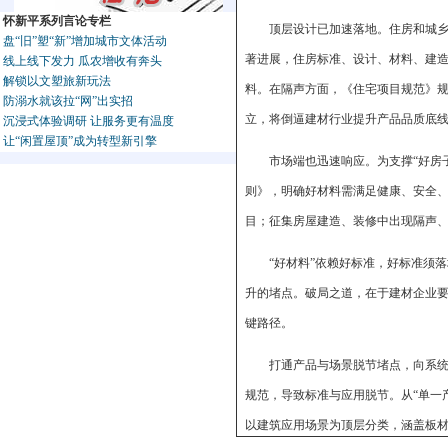
怀新平系列言论专栏
顶层设计已加速落地。住房和城乡建
盘“旧”塑“新”增加城市文体活动
著进展，住房标准、设计、材料、建
线上线下发力 瓜农增收有奔头
解锁以文塑旅新玩法
料。在隔声方面，《住宅项目规范》规
防溺水就该拉“网”出实招
立，将倒逼建材行业提升产品品质底
沉浸式体验调研 让服务更有温度
让“闲置屋顶”成为转型新引擎
市场端也迅速响应。为支撑“好房
则》，明确好材料需满足健康、安全、绿
目；征集房屋建造、装修中出现隔声、
“好材料”依赖好标准，好标准须
升的堵点。破局之道，在于建材企业要摒
键路径。
打通产品与场景脱节堵点，向系
规范，导致标准与应用脱节。从“单一
以建筑应用场景为顶层分类，涵盖板材