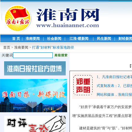
首 页
|
淮南要闻
|
社会新闻
|
江淮·暖新闻
|
民生新闻
|
财经新
首页
>
淮南要闻
>
打通“好材料”标准落地路径
【
1、凡淮南日报社记者
式复制发表；2、已获
网站和媒体，淮南日报
“好房子”承载着千家万户的安居梦
增“实施房屋品质提升工程”的重点部署
建材是建筑的“骨”与“肌”，“好