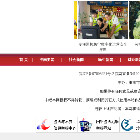
图索骥”的工具。这是建材企业向“系
打通方案与应用脱节堵点，向全场
不达标——这些痛点正是建筑、建材行
建材的技术特性和人民群众最关切的
的全场景方案矩阵。
进”市场
安全维护保供电
专项巡检筑牢数字化运营安全
劳模
屏障
打通设计与施工脱节堵点，向搭建
首 页
|
淮南要闻
|
社会新闻
|
民生新闻
|
财经新
料”，更要提升“向前一步”的服务意
皖ICP备07008621号-2
皖网宣备3412
念，搭建材料与设计对接平台，促进“
主办：淮南市
（祝君壁）
如果你有任何意见或建议请与我
未经本网授权不得转载、摘编或利用其它方式使用本站作
违反上述声明者，本网将追