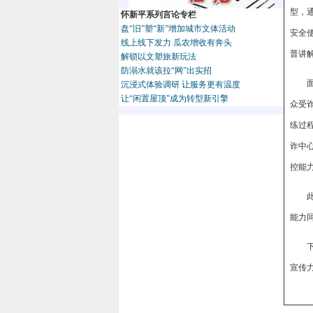
型，
怀新平系列言论专栏
盘“旧”塑“新”增加城市文体活动
安全
线上线下发力 瓜农增收有奔头
普讲
解锁以文塑旅新玩法
防溺水就该拉“网”出实招
沉浸式体验调研 让服务更有温度
让“闲置屋顶”成为转型新引擎
众受
练过
诈中
控能
能力
宣传