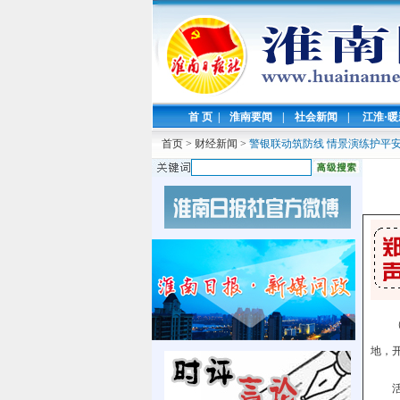
首 页
|
淮南要闻
|
社会新闻
|
江淮·
首页
>
财经新闻
>
警银联动筑防线 情景演练护平
地，