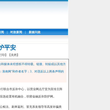
新闻
|
时政新闻
|
新媒问政
护平安
打印】
【关闭】
站和媒体未经授权不得转载、链接、转贴或以其他方
：淮南网”和作者名字；3、对违反以上两条声明的
分行联合市反诈中心，以营业网点厅堂为宣传主阵
战应急处置有机融合，织密金融反诈防护网。
公检法、刷单返利、冒充亲友领导等高发诈骗类