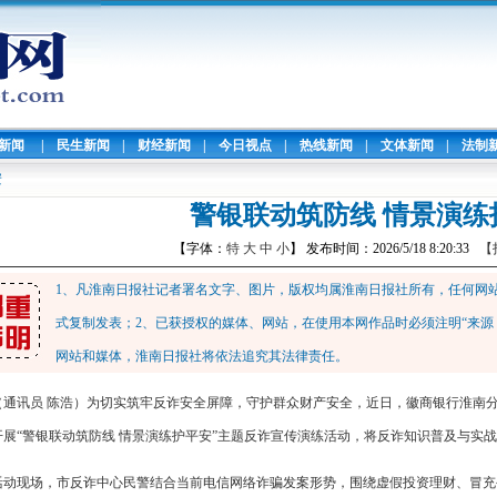
暖新闻
|
民生新闻
|
财经新闻
|
今日视点
|
热线新闻
|
文体新闻
|
法制
安
警银联动筑防线 情景演练
【字体：
特
大
中
小
】 发布时间：2026/5/18 8:20:33
【
1、凡淮南日报社记者署名文字、图片，版权均属淮南日报社所有，任何网
式复制发表；2、已获授权的媒体、网站，在使用本网作品时必须注明“来源
网站和媒体，淮南日报社将依法追究其法律责任。
（通讯员 陈浩）为切实筑牢反诈安全屏障，守护群众财产安全，近日，徽商银行淮南
开展“警银联动筑防线 情景演练护平安”主题反诈宣传演练活动，将反诈知识普及与实
活动现场，市反诈中心民警结合当前电信网络诈骗发案形势，围绕虚假投资理财、冒充