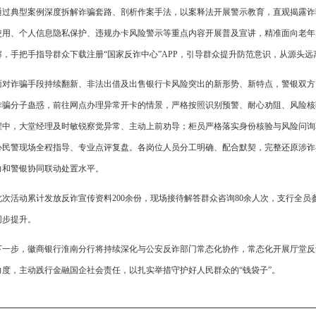
通过典型案例深度拆解诈骗套路、剖析作案手法，以案释法开展警示教育，直观揭露诈
使用、个人信息隐私保护、违规办卡风险警示等重点内容开展普及宣讲，精准面向老年
解，手把手指导群众下载注册“国家反诈中心”APP，引导群众提升防范意识，从源头远
面对诈骗手段持续翻新、非法出借及出售银行卡风险突出的新形势、新特点，警银双方
诈骗分子蛊惑，前往网点办理异常开卡的情景，严格按照识别预警、耐心劝阻、风险核
程中，大堂经理及时敏锐察觉异常、主动上前劝导；柜员严格落实身份核验与风险问询
心民警现场全程指导、专业点评复盘。各岗位人员分工明确、配合默契，完整还原涉诈
力和警银协同联动处置水平。
此次活动累计发放反诈宣传资料200余份，现场接待解答群众咨询80余人次，支行全
同步提升。
下一步，徽商银行淮南分行将持续深化与公安反诈部门常态化协作，常态化开展厅堂反
力度，主动践行金融国企社会责任，以扎实举措守护好人民群众的“钱袋子”。