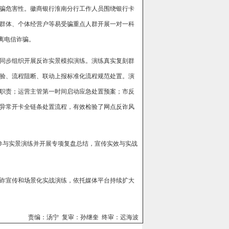
骗危害性。徽商银行淮南分行工作人员围绕银行卡
群体、个体经营户等易受骗重点人群开展一对一科
离电信诈骗。
同步组织开展反诈实景模拟演练。演练真实复刻群
验、流程阻断、联动上报标准化流程规范处置。演
职责；运营主管第一时间启动应急处置预案；市反
异常开卡全链条处置流程，有效检验了网点反诈风
员参与实景演练并开展专项复盘总结，宣传实效与实战
诈宣传和场景化实战演练，依托媒体平台持续扩大
责编：汤宁 复审：孙继奎 终审：迟海波