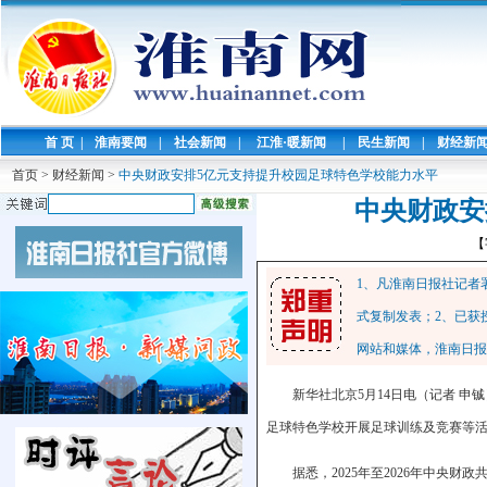
首 页
|
淮南要闻
|
社会新闻
|
江淮·暖新闻
|
民生新闻
|
财经新
首页
>
财经新闻
>
中央财政安排5亿元支持提升校园足球特色学校能力水平
中央财政安
【
1、凡淮南日报社记者
式复制发表；2、已获
网站和媒体，淮南日报
新华社北京5月14日电（记者 申
足球特色学校开展足球训练及竞赛等
据悉，2025年至2026年中央