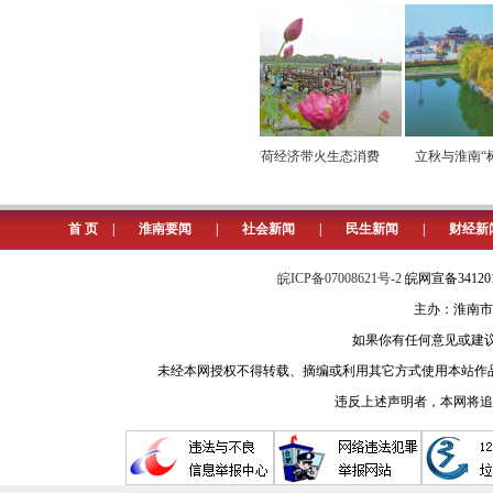
小屏连万家 “云端”促消费
赏荷经济带火生态消费
立秋与淮南“树
首 页
|
淮南要闻
|
社会新闻
|
民生新闻
|
财经新
皖ICP备07008621号-2
皖网宣备3412
主办：淮南市
如果你有任何意见或建议请与我
未经本网授权不得转载、摘编或利用其它方式使用本站作
违反上述声明者，本网将追