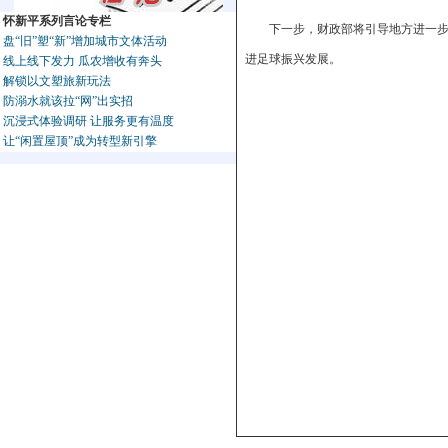
怀新平系列言论专栏
下一步，财政部将引导地方进一
盘“旧”塑“新”增加城市文体活动
进足球振兴发展。
线上线下发力 瓜农增收有奔头
解锁以文塑旅新玩法
防溺水就该拉“网”出实招
沉浸式体验调研 让服务更有温度
让“闲置屋顶”成为转型新引擎