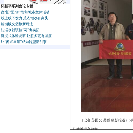
怀新平系列言论专栏
盘“旧”塑“新”增加城市文体活动
线上线下发力 瓜农增收有奔头
解锁以文塑旅新玩法
防溺水就该拉“网”出实招
沉浸式体验调研 让服务更有温度
让“闲置屋顶”成为转型新引擎
（记者 苏国义 吴巍 摄影报道
们致以崇高敬意。