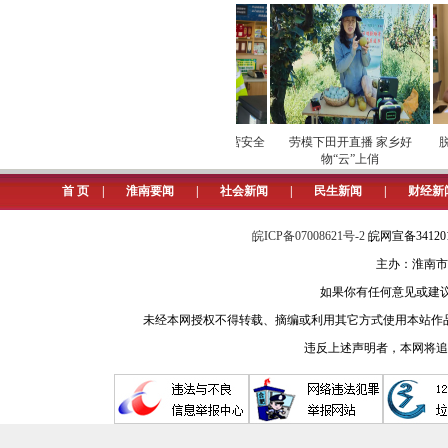
古井淮南办事处一行先后与淮南
行座谈交流。两位获奖者分享了各自
慰问活动中，各方围绕党建引领
热情，推动党建与业务深度融合。此
维护保供电
专项巡检筑牢数字化运营安全
劳模下田开直播 家乡好
脱下
屏障
物“云”上俏
此次慰问既是向劳模致敬，也为
首 页
|
淮南要闻
|
社会新闻
|
民生新闻
|
财经新
图为向全国劳模学习汲取奋进力
皖ICP备07008621号-2
皖网宣备3412
主办：淮南市
如果你有任何意见或建议请与我
未经本网授权不得转载、摘编或利用其它方式使用本站作
违反上述声明者，本网将追