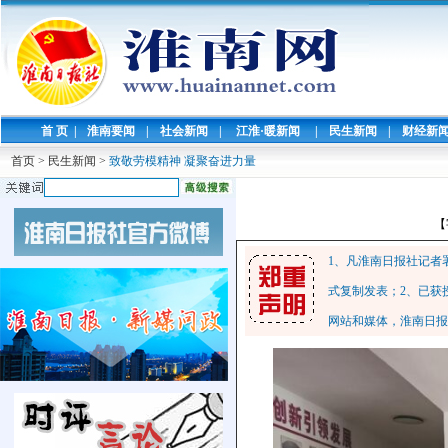
首 页
|
淮南要闻
|
社会新闻
|
江淮·暖新闻
|
民生新闻
|
财经新
首页
>
民生新闻
>
致敬劳模精神 凝聚奋进力量
【
1、凡淮南日报社记者
式复制发表；2、已获
网站和媒体，淮南日报