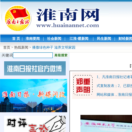
首 页
|
淮南要闻
|
社会新闻
|
江淮·暖新闻
|
民生新闻
|
财经新
首页
>
热线新闻
>
播撒绿色种子 滋养文明家园
【
1、凡淮南日报社记者
式复制发表；2、已获
网站和媒体，淮南日报