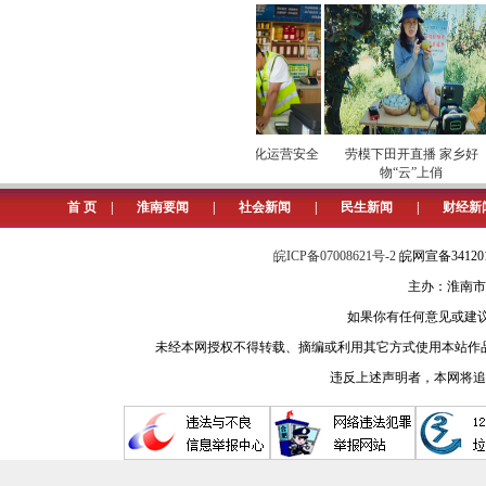
安全维护保供电
专项巡检筑牢数字化运营安全
劳模下田开直播 家乡好
屏障
物“云”上俏
首 页
|
淮南要闻
|
社会新闻
|
民生新闻
|
财经新
皖ICP备07008621号-2
皖网宣备3412
主办：淮南市
如果你有任何意见或建议请与我
未经本网授权不得转载、摘编或利用其它方式使用本站作
违反上述声明者，本网将追