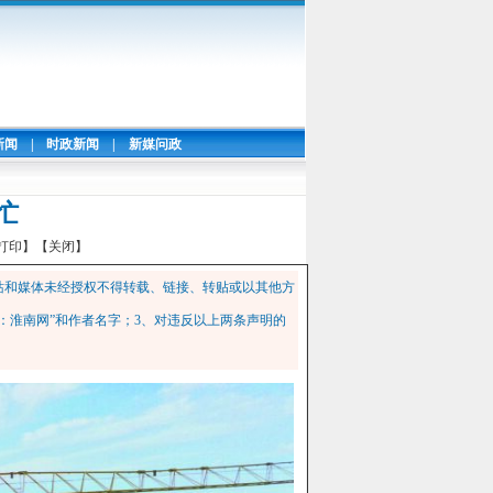
新闻
|
时政新闻
|
新媒问政
忙
打印】
【关闭】
站和媒体未经授权不得转载、链接、转贴或以其他方
：淮南网”和作者名字；3、对违反以上两条声明的