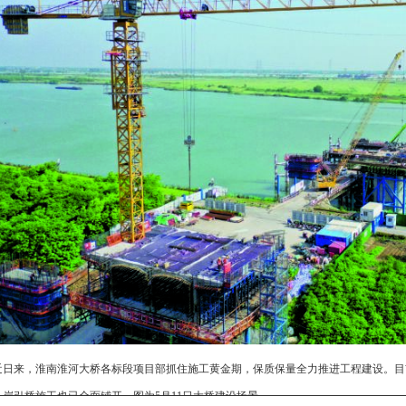
近日来，淮南淮河大桥各标段项目部抓住施工黄金期，保质保量全力推进工程建设。目
）岸引桥施工也已全面铺开。图为5月11日大桥建设场景。