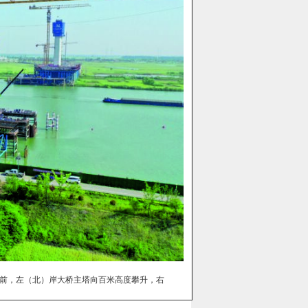
前，左（北）岸大桥主塔向百米高度攀升，右