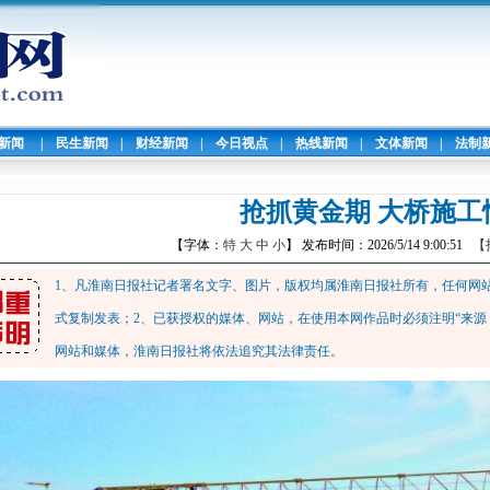
暖新闻
|
民生新闻
|
财经新闻
|
今日视点
|
热线新闻
|
文体新闻
|
法制
抢抓黄金期 大桥施工
【字体：
特
大
中
小
】 发布时间：2026/5/14 9:00:51
【
1、凡淮南日报社记者署名文字、图片，版权均属淮南日报社所有，任何网
式复制发表；2、已获授权的媒体、网站，在使用本网作品时必须注明“来源
网站和媒体，淮南日报社将依法追究其法律责任。