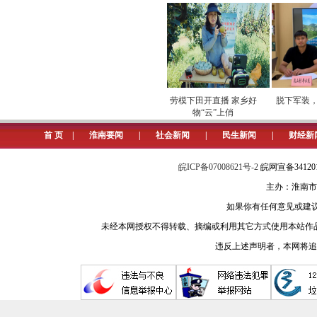
电
专项巡检筑牢数字化运营安全
劳模下田开直播 家乡好
脱下军装，他
屏障
物“云”上俏
首 页
|
淮南要闻
|
社会新闻
|
民生新闻
|
财经新
皖ICP备07008621号-2
皖网宣备3412
主办：淮南市
如果你有任何意见或建议请与我
未经本网授权不得转载、摘编或利用其它方式使用本站作
违反上述声明者，本网将追