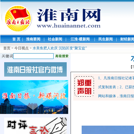
首 页
|
淮南要闻
|
社会新闻
|
江淮·暖新闻
|
民生新闻
|
财经新
首页
>
今日视点
>
水美鱼肥人欢庆 沉陷区变“聚宝盆”
【
1、凡淮南日报社记者
式复制发表；2、已获
网站和媒体，淮南日报