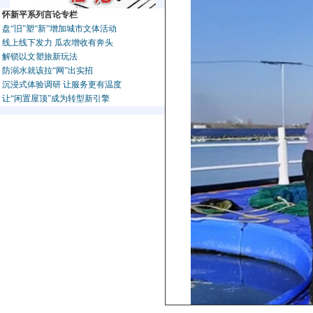
怀新平系列言论专栏
盘“旧”塑“新”增加城市文体活动
线上线下发力 瓜农增收有奔头
解锁以文塑旅新玩法
防溺水就该拉“网”出实招
沉浸式体验调研 让服务更有温度
让“闲置屋顶”成为转型新引擎